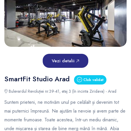
Vezi detalii
SmartFit Studio Arad
Club validat
Bulevardul Revoluției nr.39-41, etaj 3 (în incinta Ziridava) - Arad
Suntem prieteni, ne motivăm unul pe celălalt și devenim tot
mai puternici împreună. Ne ajutăm la nevoie și avem parte de
momente frumoase. Toate acestea, într-un mediu dinamic,
unde mișcarea și starea de bine merg mână în mână. Abia