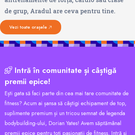
de grup, Aradul are ceva pentru tine.
Vezi toate orașele
Intră în comunitate și câștigă
premii epice!
Ești gata să faci parte din cea mai tare comunitate de
fitness? Acum ai șansa să câștigi echipament de top,
suplimente premium și un tricou semnat de legenda
bodybuilding-ului, Dorian Yates! Avem săptămânal
premii epice pentru toți pasionații de fitness. Intră și