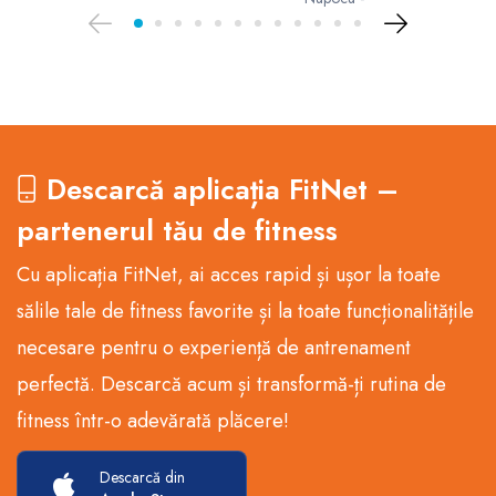
Descarcă aplicația FitNet –
partenerul tău de fitness
Cu aplicația FitNet, ai acces rapid și ușor la toate
sălile tale de fitness favorite și la toate funcționalitățile
necesare pentru o experiență de antrenament
perfectă. Descarcă acum și transformă-ți rutina de
fitness într-o adevărată plăcere!
Descarcă din