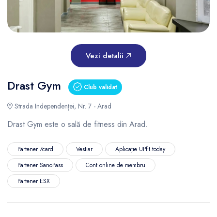
Vezi detalii
Drast Gym
Club validat
Strada Independenței, Nr. 7 - Arad
Drast Gym este o sală de fitness din Arad.
Partener 7card
Vestiar
Aplicație UPfit.today
Partener SanoPass
Cont online de membru
Partener ESX