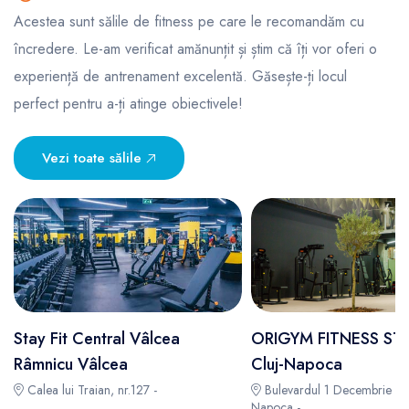
Acestea sunt sălile de fitness pe care le recomandăm cu
încredere. Le-am verificat amănunțit și știm că îți vor oferi o
experiență de antrenament excelentă. Găsește-ți locul
perfect pentru a-ți atinge obiectivele!
Vezi toate sălile
Stay Fit Central Vâlcea
ORIGYM FITNESS ST
Râmnicu Vâlcea
Cluj-Napoca
Calea lui Traian, nr.127 -
Bulevardul 1 Decembrie 19
Napoca -