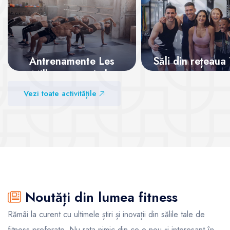
Antrenamente Les
Săli din rețeaua
Mills – energie la
superlativ
Vezi sălile
Vezi toate activitățile
Vezi sălile
Noutăți din lumea fitness
Rămâi la curent cu ultimele știri și inovații din sălile tale de
fitness preferate. Nu rata nimic din ce e nou și interesant în