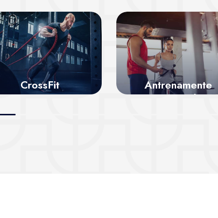
CrossFit
Antrenamente
personale
Vezi sălile
Vezi sălile