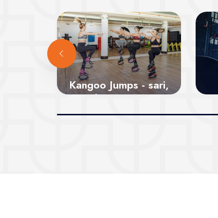
Kangoo Jumps - sari,
dansează și
distrează-te
Vezi sălile