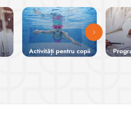
Activități pentru copii
Progra
Vezi sălile