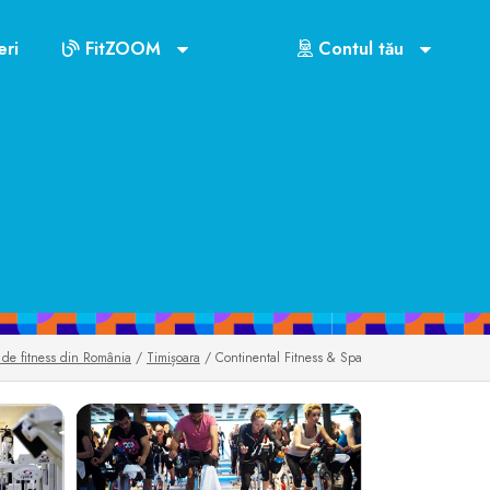
a
ri
FitZOOM
Contul tău
US$72
 de fitness din România
/
Timișoara
/ Continental Fitness & Spa