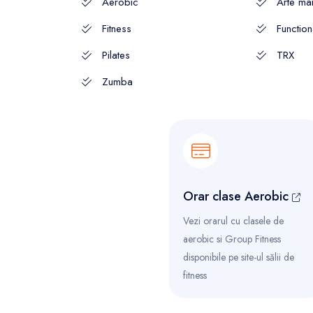
Aerobic
Arte mar
Fitness
Function
Pilates
TRX
Zumba
Orar clase Aerobic
Vezi orarul cu clasele de
aerobic si Group Fitness
disponibile pe site-ul sălii de
fitness