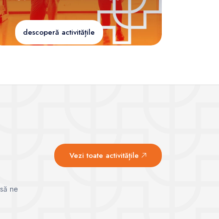
descoperă activitățile
Vezi toate activitățile
 să ne