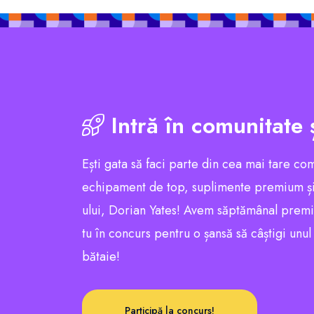
Intră în comunitate 
Ești gata să faci parte din cea mai tare co
echipament de top, suplimente premium și
ului, Dorian Yates! Avem săptămânal premii e
tu în concurs pentru o șansă să câștigi unu
bătaie!
Participă la concurs!