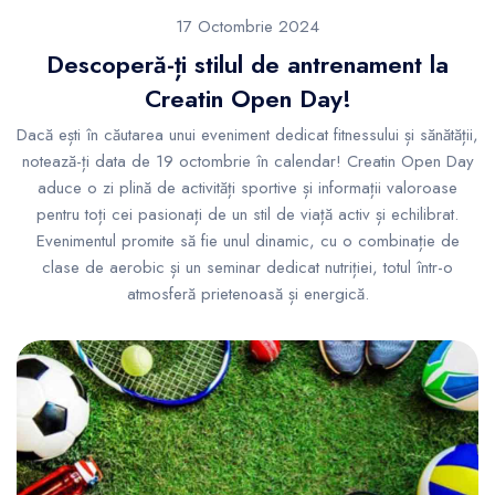
17 Octombrie 2024
Descoperă-ți stilul de antrenament la
Creatin Open Day!
Dacă ești în căutarea unui eveniment dedicat fitnessului și sănătății,
notează-ți data de 19 octombrie în calendar! Creatin Open Day
aduce o zi plină de activități sportive și informații valoroase
pentru toți cei pasionați de un stil de viață activ și echilibrat.
Evenimentul promite să fie unul dinamic, cu o combinație de
clase de aerobic și un seminar dedicat nutriției, totul într-o
atmosferă prietenoasă și energică.