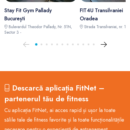
Stay Fit Gym Pallady
FIT4U Transilvaniei
București
Oradea
Bulevardul Theodor Pallady, Nr. 51N,
Strada Transilvaniei, nr. 15-
Sector 3 -
Descarcă aplicația FitNet –
partenerul tău de fitness
Cu aplicația FitNet, ai acces rapid și ușor la toate
sălile tale de fitness favorite și la toate funcționalitățile
necesare pentru o experiență de antrenament