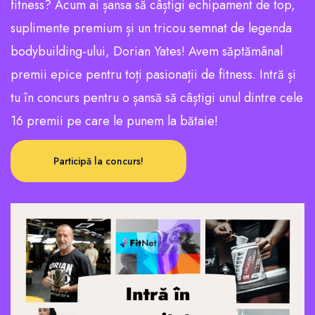
fitness? Acum ai șansa să câștigi echipament de top,
suplimente premium și un tricou semnat de legenda
bodybuilding-ului, Dorian Yates! Avem săptămânal
premii epice pentru toți pasionații de fitness. Intră și
tu în concurs pentru o șansă să câștigi unul dintre cele
16 premii pe care le punem la bătaie!
Participă la concurs!