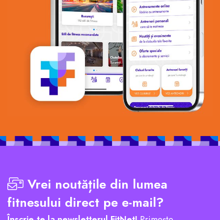
Vrei noutățile din lumea
fitnesului direct pe e-mail?
Înscrie-te la newsletterul FitNet!
Primește