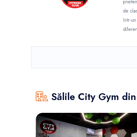
priete
FunOne
de clas
într-u
difere
Sălile City Gym di