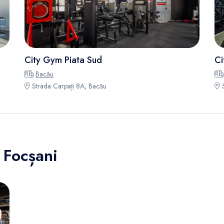
City Gym Piata Sud
Ci
Bacău
Strada Carpați 8A, Bacău
S
 Focșani