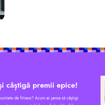
și câștigă premii epice!
munitate de fitness? Acum ai șansa să câștigi