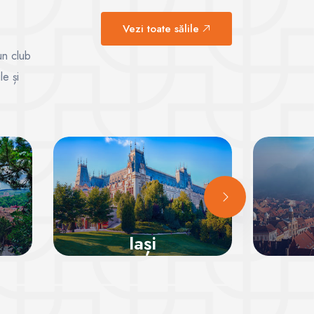
Vezi toate sălile
un club
le și
Iași
Vezi sălile