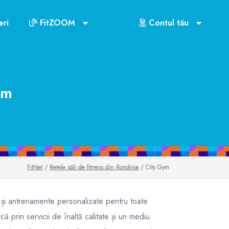
ri
FitZOOM
Contul tău
ym
FitNet
/
Rețele săli de fitness din România
/ City Gym
 și antrenamente personalizate pentru toate
că prin servicii de înaltă calitate și un mediu