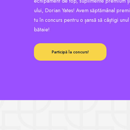
echipament de top, suplimente premium și
ului, Dorian Yates! Avem săptămânal premii e
tu în concurs pentru o șansă să câștigi unu
bătaie!
Participă la concurs!