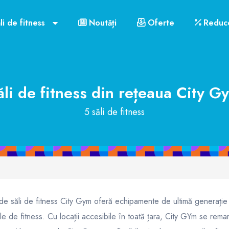
li de fitness
Noutăți
Oferte
Reduce
ăli de fitness din rețeaua
City G
5 săli de fitness
 de săli de fitness City Gym oferă echipamente de ultimă generație
ile de fitness. Cu locații accesibile în toată țara, City GYm se remar