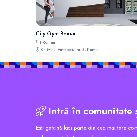
City Gym Roman
Roman
Str. Mihai Eminescu, nr. 3, Roman
Intră în comunitate 
Ești gata să faci parte din cea mai tare co