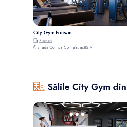
City Gym Focsani
Focșani
Strada Comisia Centrala, nr.82 A
Sălile City Gym di