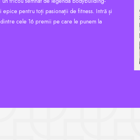
 un tricou semnat de legenda bodybuilding-
pice pentru toți pasionații de fitness. Intră și
l dintre cele 16 premii pe care le punem la