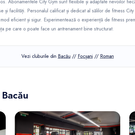
nos. Abonamentele City Gym sunt flexibile și adaptate nevoilor fie
e și facilități. Personalul calificat și dedicat al sălilor de fitness Ci
n mod eficient și sigur. Experimentează o experiență de fitness pre
nța pe care o poate face un antrenament bine structurat.
Vezi cluburile din
Bacău
//
Focșani
//
Roman
n Bacău