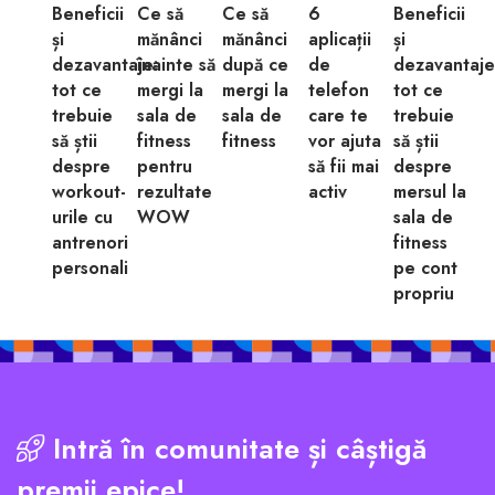
Beneficii
Ce să
Ce să
6
Beneficii
și
mănânci
mănânci
aplicații
și
dezavantaje:
înainte să
după ce
de
dezavantaje
tot ce
mergi la
mergi la
telefon
tot ce
trebuie
sala de
sala de
care te
trebuie
să știi
fitness
fitness
vor ajuta
să știi
despre
pentru
să fii mai
despre
workout-
rezultate
activ
mersul la
urile cu
WOW
sala de
antrenori
fitness
personali
pe cont
propriu
Intră în comunitate și câștigă
premii epice!