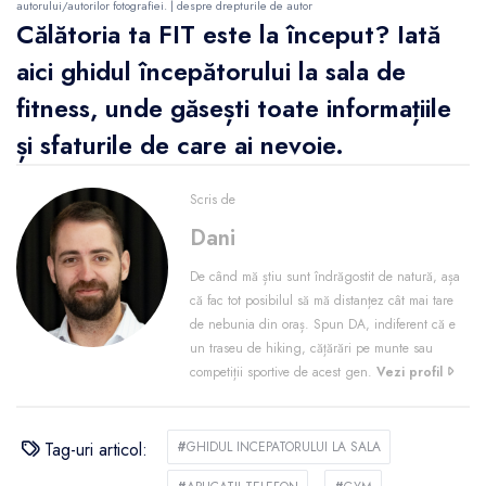
autorului/autorilor fotografiei. |
despre drepturile de autor
Călătoria ta FIT este la început?
Iată
aici ghidul începătorului la sala de
fitness, unde găsești toate informațiile
și sfaturile de care ai nevoie.
Scris de
Dani
De când mă știu sunt îndrăgostit de natură, așa
că fac tot posibilul să mă distanțez cât mai tare
de nebunia din oraș. Spun DA, indiferent că e
un traseu de hiking, cățărări pe munte sau
competiții sportive de acest gen.
Vezi profil
Tag-uri articol:
#
GHIDUL INCEPATORULUI LA SALA