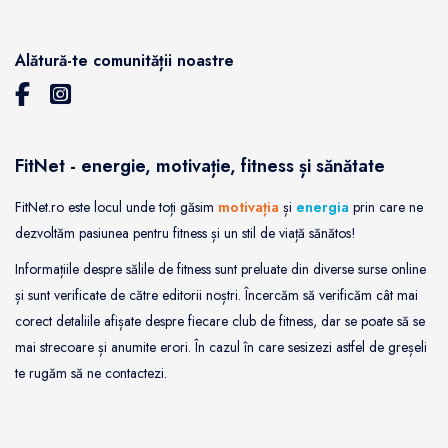
Alătură-te comunității noastre
FitNet - energie, motivație, fitness și sănătate
FitNet.ro este locul unde toți găsim
motivația
și
energia
prin care ne
dezvoltăm pasiunea pentru fitness și un stil de viață sănătos!
Informațiile despre sălile de fitness sunt preluate din diverse surse online
și sunt verificate de către editorii noștri. Încercăm să verificăm cât mai
corect detaliile afișate despre fiecare club de fitness, dar se poate să se
mai strecoare și anumite erori. În cazul în care sesizezi astfel de greșeli
te rugăm să ne contactezi.