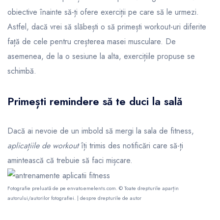
obiective înainte să-ți ofere exerciții pe care să le urmezi.
Astfel, dacă vrei să slăbești o să primești workout-uri diferite
față de cele pentru creșterea masei musculare. De
asemenea, de la o sesiune la alta, exercițiile propuse se
schimbă.
Primești remindere să te duci la sală
Dacă ai nevoie de un imbold să mergi la sala de fitness,
aplicațiile de workout
îți trimis des notificări care să-ți
amintească că trebuie să faci mișcare.
Fotografie preluată de pe
envato.emelents.com
. © Toate drepturile aparțin
autorului/autorilor fotografiei. |
despre drepturile de autor