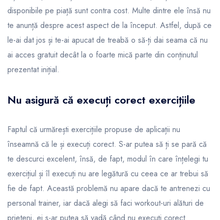
disponibile pe piață sunt contra cost. Multe dintre ele însă nu
te anunță despre acest aspect de la început. Astfel, după ce
le-ai dat jos și te-ai apucat de treabă o să-ți dai seama că nu
ai acces gratuit decât la o foarte mică parte din conținutul
prezentat inițial.
Nu asigură că execuți corect exercițiile
Faptul că urmărești exercițiile propuse de aplicații nu
înseamnă că le și execuți corect. S-ar putea să ți se pară că
te descurci excelent, însă, de fapt, modul în care înțelegi tu
exercițiul și îl execuți nu are legătură cu ceea ce ar trebui să
fie de fapt. Această problemă nu apare dacă te antrenezi cu
personal trainer, iar dacă alegi să faci workout-uri alături de
prieteni, ei s-ar putea să vadă când nu execuți corect