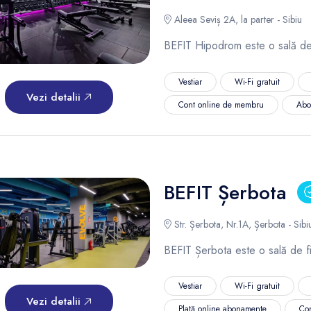
Aleea Seviș 2A, la parter - Sibiu
BEFIT Hipodrom este o sală de 
Vestiar
Wi-Fi gratuit
Vezi detalii
Cont online de membru
Abo
BEFIT Șerbota
Str. Șerbota, Nr.1A, Șerbota - Sibi
BEFIT Șerbota este o sală de fi
Vestiar
Wi-Fi gratuit
Vezi detalii
Plată online abonamente
Co