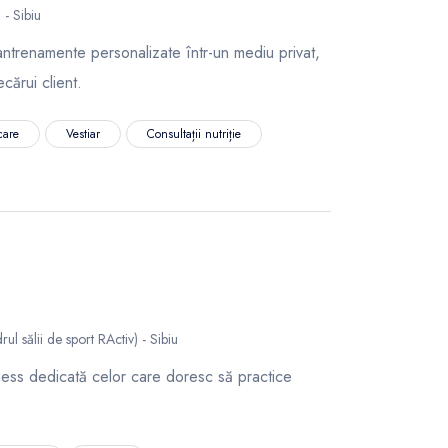
 - Sibiu
 antrenamente personalizate într-un mediu privat,
ecărui client.
care
Vestiar
Consultații nutriție
rul sălii de sport RActiv) - Sibiu
tness dedicată celor care doresc să practice