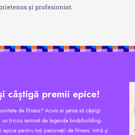
rietenos și profesionist.
și câștigă premii epice!
munitate de fitness? Acum ai șansa să câștigi
 un tricou semnat de legenda bodybuilding-
pice pentru toți pasionații de fitness. Intră și