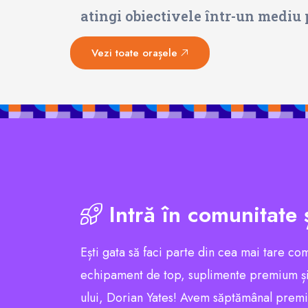
atingi obiectivele într-un mediu p
Vezi toate orașele
Intră în comunitate 
Ești gata să faci parte din cea mai tare co
echipament de top, suplimente premium și
ului, Dorian Yates! Avem săptămânal premii e