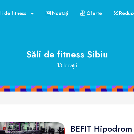
li de fitness
Noutăți
Oferte
Reduce
Săli de fitness
Sibiu
13 locații
BEFIT Hipodrom