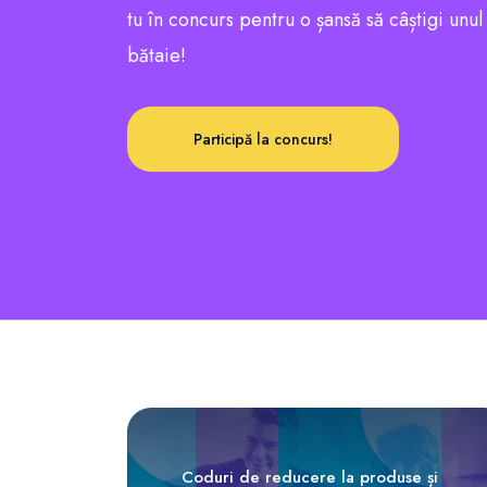
tu în concurs pentru o șansă să câștigi unu
bătaie!
Participă la concurs!
Coduri de reducere la produse și