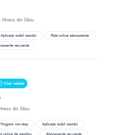
fitness din Sibiu.
Aplicație mobil membri
Plată online abonamente
namente recurente
Club validat
u
tness din Sibiu.
Program non-stop
Aplicație mobil membri
nt online de membru
Abonamente recurente