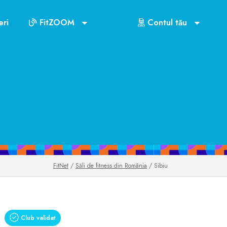
ri
FitZOOM
Contul tău
FitNet
/
Săli de fitness din România
/ Sibiu
Club validat