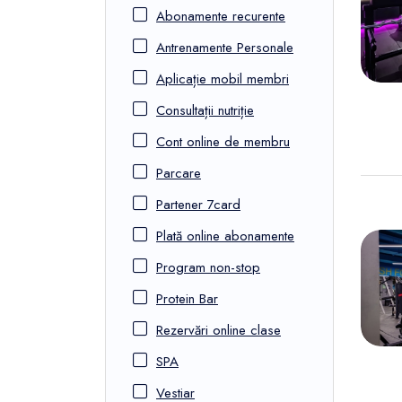
FunOne
Abonamente recurente
Antrenamente Personale
Aplicație mobil membri
Consultații nutriție
Cont online de membru
Parcare
Partener 7card
Plată online abonamente
Program non-stop
Protein Bar
Rezervări online clase
SPA
Vestiar