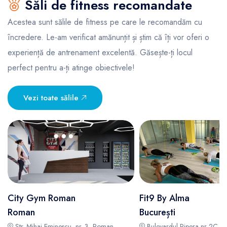
Săli de fitness recomandate
Acestea sunt sălile de fitness pe care le recomandăm cu
încredere. Le-am verificat amănunțit și știm că îți vor oferi o
experiență de antrenament excelentă. Găsește-ți locul
perfect pentru a-ți atinge obiectivele!
Vezi toate sălile
City Gym Roman
Fit9 By Alma
Roman
București
Str. Mihai Eminescu, nr. 3, Roman -
Bulevardul Pipera nr 2C, C