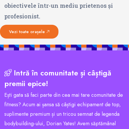
obiectivele într-un mediu prietenos și
profesionist.
Vezi toate orașele
Intră în comunitate și câștigă
premii epice!
Ești gata să faci parte din cea mai tare comunitate de
fitness? Acum ai șansa să câștigi echipament de top,
suplimente premium și un tricou semnat de legenda
bodybuilding-ului, Dorian Yates! Avem săptămânal