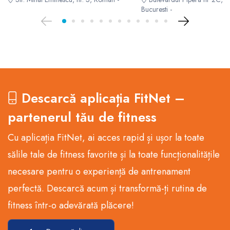
Bucuresti -
Descarcă aplicația FitNet –
partenerul tău de fitness
Cu aplicația FitNet, ai acces rapid și ușor la toate
sălile tale de fitness favorite și la toate funcționalitățile
necesare pentru o experiență de antrenament
perfectă. Descarcă acum și transformă-ți rutina de
fitness într-o adevărată plăcere!