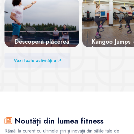
Descoperă plăcerea
Kangoo Jumps - 
de a juca tenis
dansează și dist
te
Vezi toate activitățile
Vezi sălile
Vezi sălile
Noutăți din lumea fitness
Rămâi la curent cu ultimele știri și inovații din sălile tale de