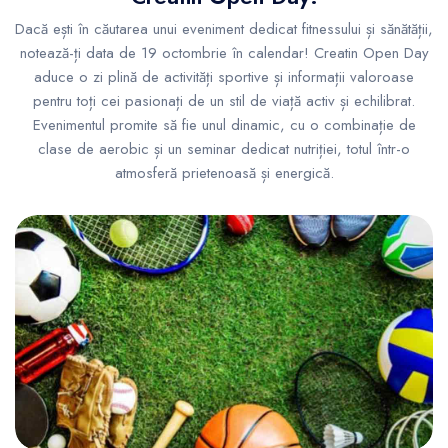
Dacă ești în căutarea unui eveniment dedicat fitnessului și sănătății,
notează-ți data de 19 octombrie în calendar! Creatin Open Day
aduce o zi plină de activități sportive și informații valoroase
pentru toți cei pasionați de un stil de viață activ și echilibrat.
Evenimentul promite să fie unul dinamic, cu o combinație de
clase de aerobic și un seminar dedicat nutriției, totul într-o
atmosferă prietenoasă și energică.