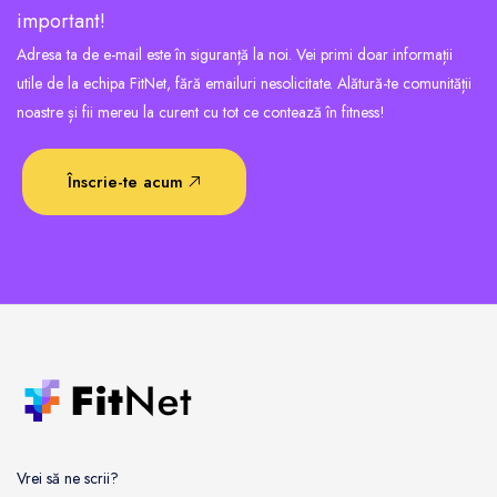
important!
Adresa ta de e-mail este în siguranță la noi. Vei primi doar informații
utile de la echipa FitNet, fără emailuri nesolicitate. Alătură-te comunității
noastre și fii mereu la curent cu tot ce contează în fitness!
Înscrie-te acum
Vrei să ne scrii?