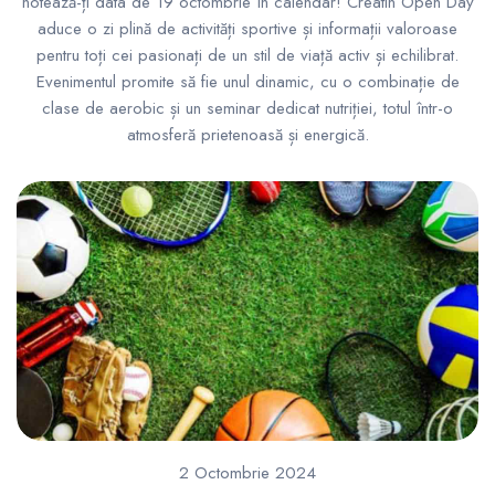
notează-ți data de 19 octombrie în calendar! Creatin Open Day
aduce o zi plină de activități sportive și informații valoroase
pentru toți cei pasionați de un stil de viață activ și echilibrat.
Evenimentul promite să fie unul dinamic, cu o combinație de
clase de aerobic și un seminar dedicat nutriției, totul într-o
atmosferă prietenoasă și energică.
2 Octombrie 2024