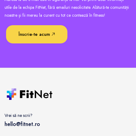
utile de la echipa FitNet, fără emailuri nesolicitate. Alătură-te comunității
noastre și fii mereu la curent cu tot ce contează în fitness!
Înscrie-te acum
Vrei să ne scrii?
hello@fitnet.ro