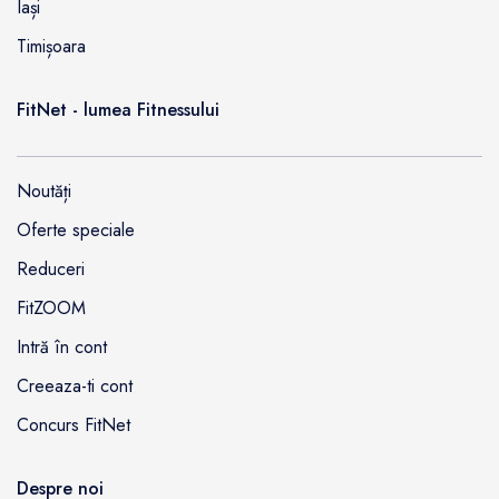
Iași
Timișoara
FitNet - lumea Fitnessului
Noutăți
Oferte speciale
Reduceri
FitZOOM
Intră în cont
Creeaza-ti cont
Concurs FitNet
Despre noi