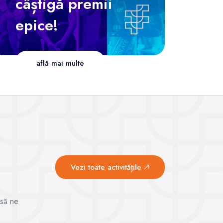
câștigă premii
epice!
află mai multe
Vezi toate activitățile
 să ne