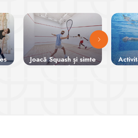
tes
Joacă Squash și simte
Activit
adrenalina
Vezi sălile