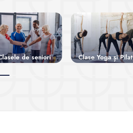
Clasele de seniori
Clase Yoga și Pila
ntru o viață activă
Vezi sălile
Vezi sălile