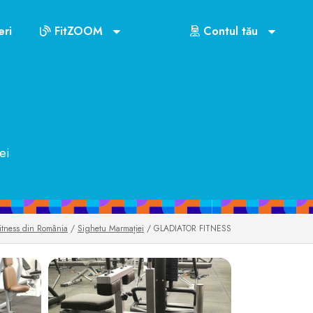
Marmației
ri
FitZOOM
Contul tău
US$72
ei
fitness din România
/
Sighetu Marmației
/ GLADIATOR FITNESS