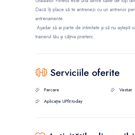
Gladiator Fitness este una dintre sălile de top di
Dacă îți place să te antrenezi cu un antrenor pers
antrenamente.
Așadar să ai parte de intimitate și să nu aștepti 
trainerul tău și câțiva prieteni.
Serviciile oferite
Parcare
Vestiar
Aplicație UPfit.today