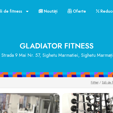
Contact
Orar funcționare
Cluburile din Sighetu 
li de fitness
Noutăți
Oferte
Reduce
US$72
GLADIATOR FITNESS
Strada 9 Mai Nr. 57, Sighetu Marmatiei, Sighetu Marmați
FitNet
/
Săli de 