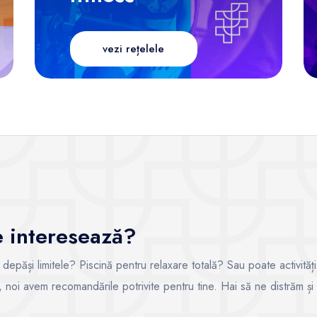
vezi rețelele
te interesează?
i depăși limitele? Piscină pentru relaxare totală? Sau poate activități
ce, noi avem recomandările potrivite pentru tine. Hai să ne distrăm și