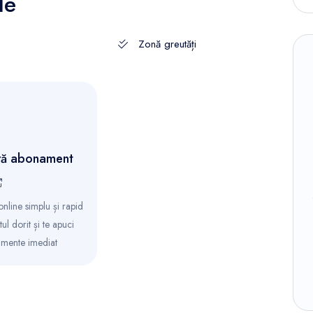
le
Zonă greutăți
ă abonament
line simplu și rapid
l dorit și te apuci
amente imediat