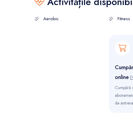
Activitățile disponibi
Aerobic
Fitness
Cumpăr
online
Cumpără on
abonamentu
de antren