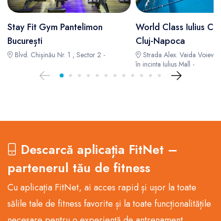
Stay Fit Gym Pantelimon
World Class Iulius Clu
București
Cluj-Napoca
Blvd. Chișinău Nr. 1 , Sector 2 -
Strada Alex. Vaida Voievod
în incinta Iulius Mall -
Descarcă aplicația FitNet –
partenerul tău de fitness
Cu aplicația FitNet, ai acces rapid și ușor la toate
sălile tale de fitness favorite și la toate funcționalitățile
necesare pentru o experiență de antrenament