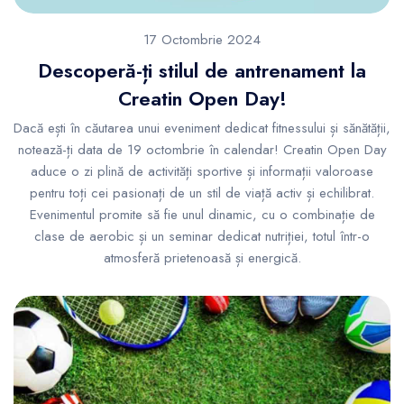
17 Octombrie 2024
Descoperă-ți stilul de antrenament la
Creatin Open Day!
Dacă ești în căutarea unui eveniment dedicat fitnessului și sănătății,
notează-ți data de 19 octombrie în calendar! Creatin Open Day
aduce o zi plină de activități sportive și informații valoroase
pentru toți cei pasionați de un stil de viață activ și echilibrat.
Evenimentul promite să fie unul dinamic, cu o combinație de
clase de aerobic și un seminar dedicat nutriției, totul într-o
atmosferă prietenoasă și energică.