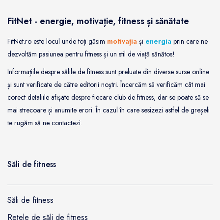
FitNet - energie, motivație, fitness și sănătate
FitNet.ro este locul unde toți găsim
motivația
și
energia
prin care ne
dezvoltăm pasiunea pentru fitness și un stil de viață sănătos!
Informațiile despre sălile de fitness sunt preluate din diverse surse online
și sunt verificate de către editorii noștri. Încercăm să verificăm cât mai
corect detaliile afișate despre fiecare club de fitness, dar se poate să se
mai strecoare și anumite erori. În cazul în care sesizezi astfel de greșeli
te rugăm să ne contactezi.
Săli de fitness
Săli de fitness
Rețele de săli de fitness