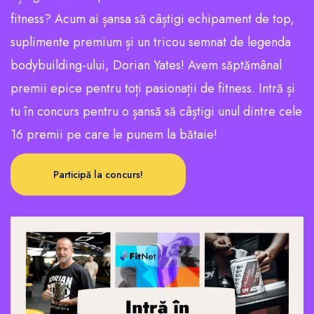
fitness? Acum ai șansa să câștigi echipament de top,
suplimente premium și un tricou semnat de legenda
bodybuilding-ului, Dorian Yates! Avem săptămânal
premii epice pentru toți pasionații de fitness. Intră și
tu în concurs pentru o șansă să câștigi unul dintre cele
16 premii pe care le punem la bătaie!
Participă la concurs!