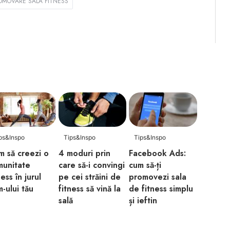
OMOVARE SALA FITNESS
ps&Inspo
Tips&Inspo
Tips&Inspo
 să creezi o
4 moduri prin
Facebook Ads:
munitate
care să-i convingi
cum să-ți
ness în jurul
pe cei străini de
promovezi sala
-ului tău
fitness să vină la
de fitness simplu
sală
și ieftin