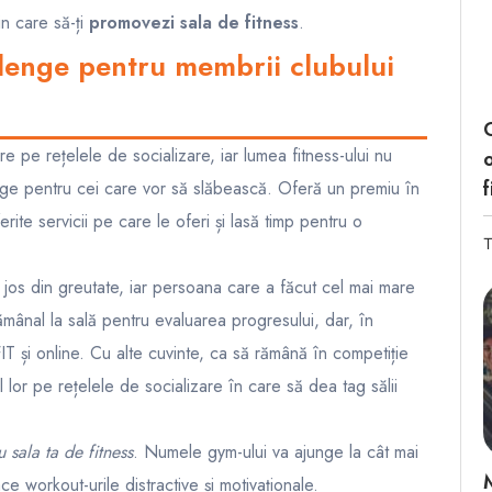
in care să-ți
promovezi sala de fitness
.
llenge pentru membrii clubului
C
e pe rețelele de socializare, iar lumea fitness-ului nu
o
f
nge pentru cei care vor să slăbească. Oferă un premiu în
ite servicii pe care le oferi și lasă timp pentru o
T
a jos din greutate, iar persoana care a făcut cel mai mare
tămânal la sală pentru evaluarea progresului, dar, în
FIT și online. Cu alte cuvinte, ca să rămână în competiție
lor pe rețelele de socializare în care să dea tag sălii
 sala ta de fitness
. Numele gym-ului va ajunge la cât mai
 workout-urile distractive și motivaționale.