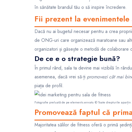
în sănătate brandul tău o să inspire încredere.
Fii prezent la evenimentele 
Dacă nu ai bugetul necesar pentru a crea propriile
de ONG-uri care organizează maratoane sau alte c
organizatori și găsește o metodă de colaborare c
De ce e o strategie bună?
În primul rând, sala ta devine mai vizibilă în rân
asemenea, dacă vrei să-ți
promovezi cât mai bine
piața de profil.
Fotografie preluată de pe
elements.envato
. © Toate drepturile aparțin 
Promovează faptul că prima
Majoritatea sălilor de fitness oferă o primă ședinț