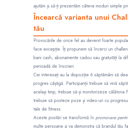
ajutăm și să-ți prezentăm câteva moduri simple pr
Încearcă varianta unui Cha
tău
Provocările de orice fel au devenit foarte popular
face excepție. Îți propunem să încerci un challe
bani cash, abonamente cadou sau gratuități la difer
perioadă de înscrieri.
Cei interesați au la dispoziție 6 săptămâni să de
progres câștigă. Participanții trebuie să vină săp
același timp, trebuie să-și monitorizeze călătoria 
trebuie să posteze poze și video-uri cu progresul 
tale de fitness.
Aceste postări se transformă în
promovare pentru
multe persoane și va demonstra că brandul tău face