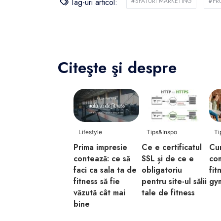
Tag-uri articol:
#
SFATURI MARKETING
#
PR
Citeşte şi despre
Lifestyle
Tips&Inspo
Ti
Prima impresie
Ce e certificatul
Cum
contează: ce să
SSL și de ce e
co
faci ca sala ta de
obligatoriu
fit
fitness să fie
pentru site-ul sălii
gym
văzută cât mai
tale de fitness
bine