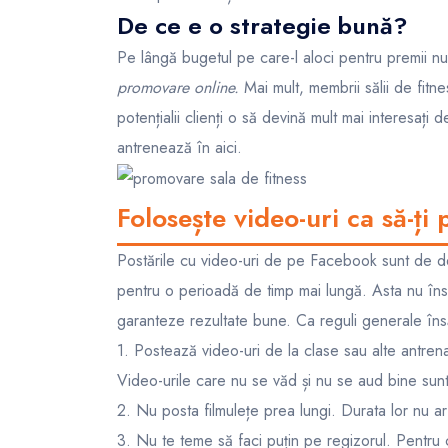
De ce e o strategie bună?
Pe lângă bugetul pe care-l aloci pentru premii nu o
promovare online.
Mai mult, membrii sălii de fitnes
potențialii clienți o să devină mult mai interesați
antrenează în aici.
Folosește video-uri ca să-ți
Postările cu video-uri de pe Facebook sunt de depa
pentru o perioadă de timp mai lungă. Asta nu îns
garanteze rezultate bune. Ca reguli generale însă,
1. Postează video-uri de la clase sau alte antrena
Video-urile care nu se văd și nu se aud bine sun
2. Nu posta filmulețe prea lungi. Durata lor nu a
3. Nu te teme să faci puțin pe regizorul. Pentru