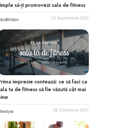
simple să-ți promovezi sala de fitness
13 Septembrie 2021
ips&Inspo
Prima impresie contează: ce să faci ca
ala ta de fitness să fie văzută cât mai
bine
28 Octombrie 2021
ifestyle