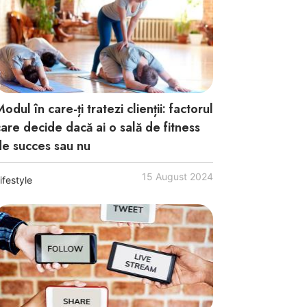
odul în care-ți tratezi clienții: factorul
care decide dacă ai o sală de fitness
de succes sau nu
15 August 2024
ifestyle