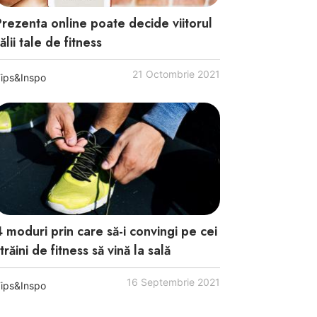
Prezenta online poate decide viitorul
ălii tale de fitness
21 Octombrie 2021
ips&Inspo
4 moduri prin care să-i convingi pe cei
trăini de fitness să vină la sală
16 Septembrie 2021
ips&Inspo