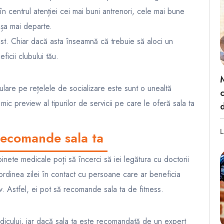
n centrul atenției cei mai buni antrenori, cele mai bune
așa mai departe.
st. Chiar dacă asta înseamnă că trebuie să aloci un
ficii clubului tău.
M
ulare pe rețelele de socializare este sunt o unealtă
n mic preview al tipurilor de servicii pe care le oferă sala ta
L
recomande sala ta
binete medicale poți să încerci să iei legătura cu doctorii
a ordinea zilei în contact cu persoane care ar beneficia
v. Astfel, ei pot să recomande sala ta de fitness.
edicului, iar dacă sala ta este recomandată de un expert