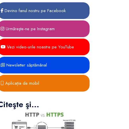
Devino fanul nostru pe Facebook
Urmăreşte-ne pe Instagram
Vezi video-urile noastre pe YouTube
Newsletter săptămânal
Aplicația de mobil
Citeşte şi...