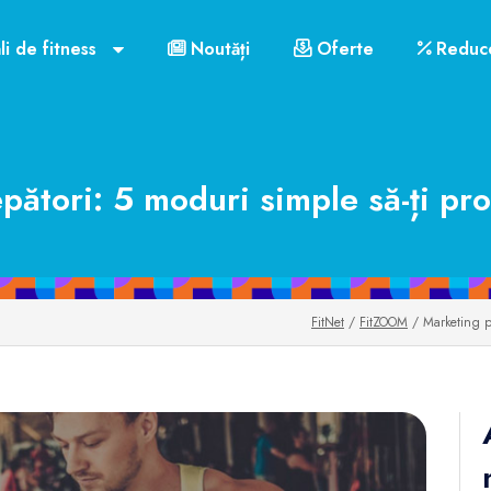
li de fitness
Noutăți
Oferte
Reduce
pători: 5 moduri simple să-ți pro
FitNet
/
FitZOOM
/ Marketing pe