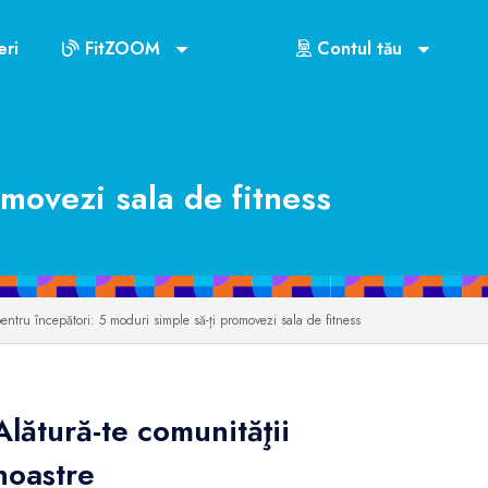
ri
FitZOOM
Contul tău
movezi sala de fitness
ntru începători: 5 moduri simple să-ți promovezi sala de fitness
Alătură-te comunităţii
noastre