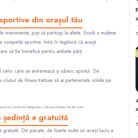
sportive din orașul tău
s
 evenimente, poți să participi la altele. Există o mulțime
T
ompetiții sportive. Intră în legătură că acești
are să fie benefică pentru ambele părți.
dul celor care se antrenează și iubesc sportul. De
 clubul de fitness
trebuie să ai parteneriate solide pe
autorului/autorilor fotografiei. |
despre drepturile de autor
s
 ședință e gratuită
T
ă gratuită. Din păcate, de foarte multe ori acest lucru e