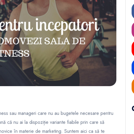
fitness sau manageri care nu au bugetele necesare pentru
 că nu ai la dispoziție variante fiabile prin care să
i novice în materie de marketing. Suntem aici ca să te