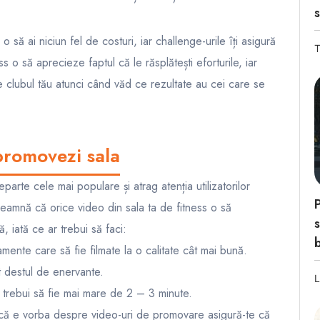
 să ai niciun fel de costuri, iar challenge-urile îți asigură
T
s o să aprecieze faptul că le răsplătești eforturile, iar
 de clubul tău atunci când văd ce rezultate au cei care se
 promovezi sala
rte cele mai populare și atrag atenția utilizatorilor
eamnă că orice video din sala ta de fitness o să
s
 iată ce ar trebui să faci:
mente care să fie filmate la o calitate cât mai bună.
t destul de enervante.
L
r trebui să fie mai mare de 2 – 3 minute.
 că e vorba despre video-uri de promovare asigură-te că