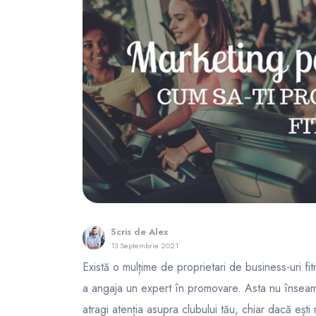
FunOne
Scris de
Alex
13 Septembrie 2021
Există o mulțime de proprietari de business-uri 
a angaja un expert în promovare. Asta nu înseamnă
atragi atenția asupra clubului tău, chiar dacă eșt