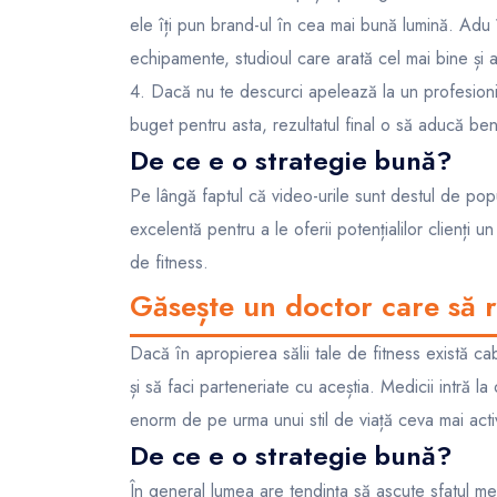
ele îți pun brand-ul în cea mai bună lumină. Adu î
echipamente, studioul care arată cel mai bine și 
4. Dacă nu te descurci apelează la un profesioni
buget pentru asta, rezultatul final o să aducă bene
De ce e o strategie bună?
Pe lângă faptul că video-urile sunt destul de pop
excelentă pentru a le oferii potențialilor clienți u
de fitness.
Găsește un doctor care să 
Dacă în apropierea sălii tale de fitness există ca
și să faci parteneriate cu aceștia. Medicii intră l
enorm de pe urma unui stil de viață ceva mai acti
De ce e o strategie bună?
În general lumea are tendința să ascute sfatul m