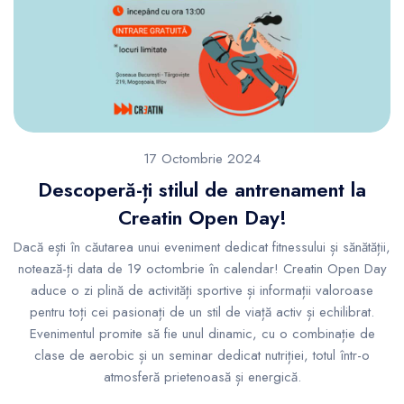
17 Octombrie 2024
Descoperă-ți stilul de antrenament la
Creatin Open Day!
Dacă ești în căutarea unui eveniment dedicat fitnessului și sănătății,
notează-ți data de 19 octombrie în calendar! Creatin Open Day
aduce o zi plină de activități sportive și informații valoroase
pentru toți cei pasionați de un stil de viață activ și echilibrat.
Evenimentul promite să fie unul dinamic, cu o combinație de
clase de aerobic și un seminar dedicat nutriției, totul într-o
atmosferă prietenoasă și energică.