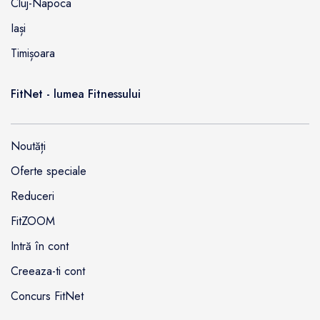
Cluj-Napoca
Iași
Timișoara
FitNet - lumea Fitnessului
Noutăți
Oferte speciale
Reduceri
FitZOOM
Intră în cont
Creeaza-ti cont
Concurs FitNet