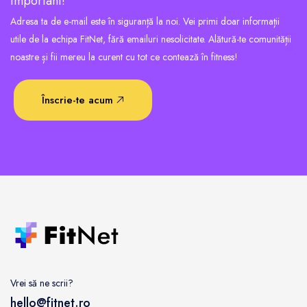
important!
Adresa ta de e-mail este în siguranță la noi. Vei primi doar informații
utile de la echipa FitNet, fără emailuri nesolicitate. Alătură-te comunității
noastre și fii mereu la curent cu tot ce contează în fitness!
Înscrie-te acum
Vrei să ne scrii?
hello@fitnet.ro