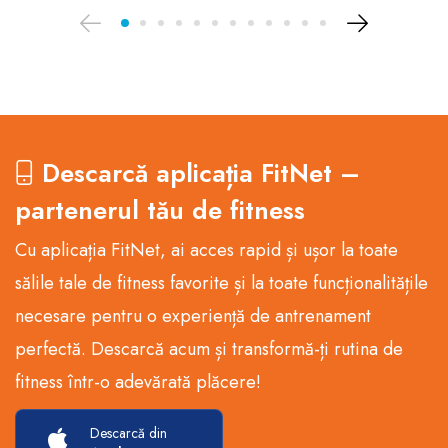
Descarcă aplicația FitNet –
partenerul tău de fitness
Cu aplicația FitNet, ai acces rapid și ușor la toate
sălile tale de fitness favorite și la toate funcționalitățile
necesare pentru o experiență de antrenament
perfectă. Descarcă acum și transformă-ți rutina de
fitness într-o adevărată plăcere!
Descarcă din