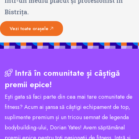
într-un mediu plăcut și profesionist în
Bistrița.
Vezi toate orașele
Intră în comunitate și câștigă
premii epice!
Ești gata să faci parte din cea mai tare comunitate de
fitness? Acum ai șansa să câștigi echipament de top,
suplimente premium și un tricou semnat de legenda
bodybuilding-ului, Dorian Yates! Avem săptămânal
premii epice pentru toți pasionații de fitness. Intră și