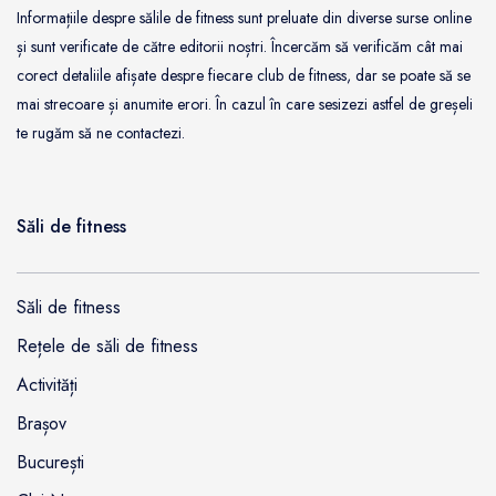
Informațiile despre sălile de fitness sunt preluate din diverse surse online
și sunt verificate de către editorii noștri. Încercăm să verificăm cât mai
corect detaliile afișate despre fiecare club de fitness, dar se poate să se
mai strecoare și anumite erori. În cazul în care sesizezi astfel de greșeli
te rugăm să ne contactezi.
Săli de fitness
Săli de fitness
Rețele de săli de fitness
Activități
Brașov
București