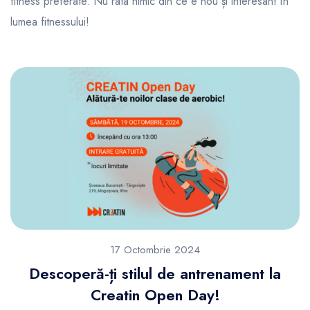
fitness preferate. Nu rata nimic din ce e nou și interesant în
lumea fitnessului!
17 Octombrie 2024
Descoperă-ți stilul de antrenament la
Creatin Open Day!