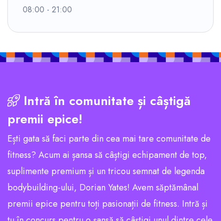
08:00 - 21:00
Intră în comunitate și câștigă
premii epice!
Ești gata să faci parte din cea mai tare comunitate de
fitness? Acum ai șansa să câștigi echipament de top,
suplimente premium și un tricou semnat de legenda
bodybuilding-ului, Dorian Yates! Avem săptămânal
premii epice pentru toți pasionații de fitness. Intră și
tu în concurs pentru o șansă să câștigi unul dintre cele