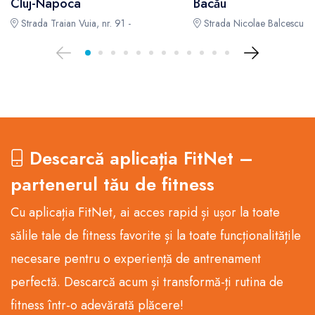
Cluj-Napoca
Bacău
Strada Traian Vuia, nr. 91 -
Strada Nicolae Balcescu, Nr
Descarcă aplicația FitNet –
partenerul tău de fitness
Cu aplicația FitNet, ai acces rapid și ușor la toate
sălile tale de fitness favorite și la toate funcționalitățile
necesare pentru o experiență de antrenament
perfectă. Descarcă acum și transformă-ți rutina de
fitness într-o adevărată plăcere!