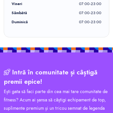
Vineri
07:00-23:00
Sâmbătă
07:00-23:00
Duminică
07:00-23:00
Intră în comunitate și câștigă
premii epice!
Ești gata să faci parte din cea mai tare comunitate de
fitness? Acum ai șansa să câștigi echipament de top,
suplimente premium și un tricou semnat de legenda