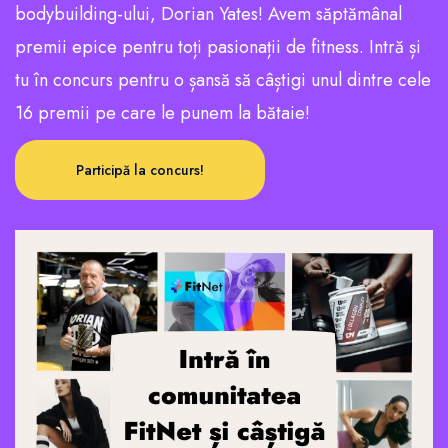
bodybuilding-ului, Dorian Yates! Avem săptămânal
premii epice pentru toți pasionații de fitness. Intră și
tu în concurs pentru o șansă să câștigi unul dintre cele
16 premii pe care le punem la bătaie!
Participă la concurs!