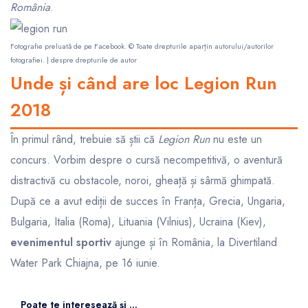
România
.
Fotografie preluată de pe
Facebook
. © Toate drepturile aparțin autorului/autorilor
fotografiei. |
despre drepturile de autor
Unde și când are loc Legion Run
2018
În primul rând, trebuie să știi că
Legion Run
nu este un
concurs. Vorbim despre o cursă necompetitivă, o aventură
distractivă cu obstacole, noroi, gheață și sârmă ghimpată.
După ce a avut ediții de succes în Franța, Grecia, Ungaria,
Bulgaria, Italia (Roma), Lituania (Vilnius), Ucraina (Kiev),
evenimentul sportiv
ajunge și în România, la Divertiland
Water Park Chiajna, pe 16 iunie.
Poate te interesează și ...