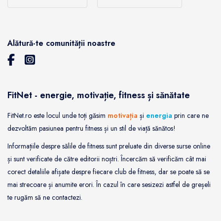
Alătură-te comunității noastre
FitNet - energie, motivație, fitness și sănătate
FitNet.ro este locul unde toți găsim
motivația
și
energia
prin care ne
dezvoltăm pasiunea pentru fitness și un stil de viață sănătos!
Informațiile despre sălile de fitness sunt preluate din diverse surse online
și sunt verificate de către editorii noștri. Încercăm să verificăm cât mai
corect detaliile afișate despre fiecare club de fitness, dar se poate să se
mai strecoare și anumite erori. În cazul în care sesizezi astfel de greșeli
te rugăm să ne contactezi.