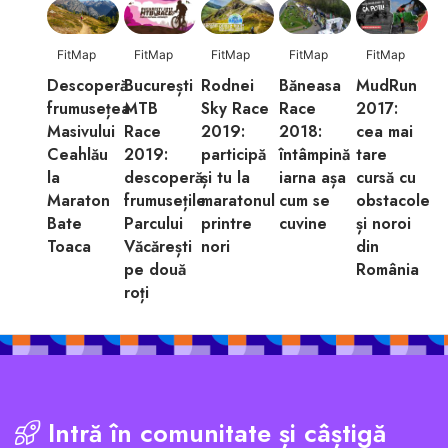
FitMap
FitMap
FitMap
FitMap
FitMap
Descoperă
București
Rodnei
Băneasa
MudRun
frumusețea
MTB
Sky Race
Race
2017:
Masivului
Race
2019:
2018:
cea mai
Ceahlău
2019:
participă
întâmpină
tare
la
descoperă
și tu la
iarna așa
cursă cu
Maraton
frumusețile
maratonul
cum se
obstacole
Bate
Parcului
printre
cuvine
și noroi
Toaca
Văcărești
nori
din
pe două
România
roți
Intră în comunitate și câștigă