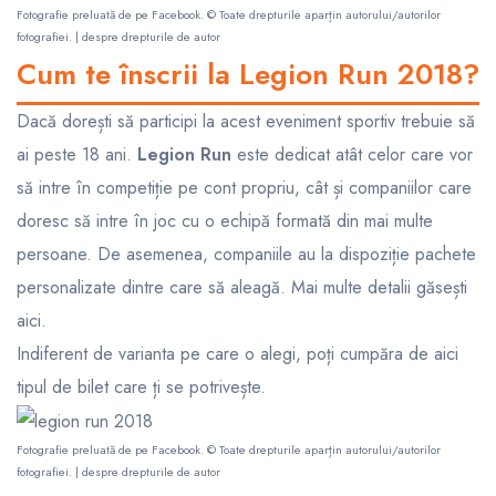
Fotografie preluată de pe
Facebook
. © Toate drepturile aparțin autorului/autorilor
fotografiei. |
despre drepturile de autor
Cum te înscrii la Legion Run 2018?
Dacă dorești să participi la acest eveniment sportiv trebuie să
ai peste 18 ani.
Legion Run
este dedicat atât celor care vor
să intre în competiție pe cont propriu, cât și companiilor care
doresc să intre în joc cu o echipă formată din mai multe
persoane. De asemenea, companiile au la dispoziție pachete
personalizate dintre care să aleagă. Mai multe detalii găsești
aici
.
Indiferent de varianta pe care o alegi,
poți cumpăra de aici
tipul de bilet care ți se potrivește
.
Fotografie preluată de pe
Facebook
. © Toate drepturile aparțin autorului/autorilor
fotografiei. |
despre drepturile de autor