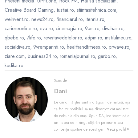
Prieteni media: UPfit.one, Rock FM, Hai sa socializam,
Creative Board Gaming, tustiai.ro, stiintasitehnica.com,
weinvent.ro, news24.ro, financiarul.ro, itennis.ro,
cariereonline.ro, eva.ro, cinemagia.ro, 9am.ro, divahair.ro,
qbebe.ro, 7life.ro, revistavedetelor.ro, adpm.ro, instilulmeu.ro,
socialdiva.ro, 9vremparinti.ro, healthandfitness.ro, prwave.ro,
ziare.com, business24.ro, romaniajournal.ro, garbo.ro,
kudika.ro.
Scris de
Dani
De când mă știu sunt îndrăgostit de natură, așa
că fac tot posibilul să mă distanțez cât mai tare
de nebunia din oraș. Spun DA, indiferent că e
un traseu de hiking, cățărări pe munte sau
competiții sportive de acest gen.
Vezi profil