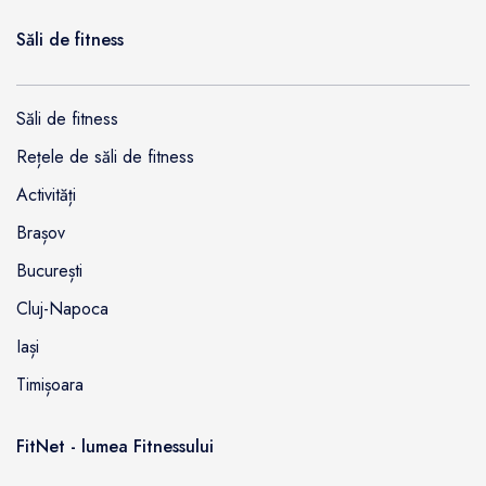
Săli de fitness
Săli de fitness
Rețele de săli de fitness
Activități
Brașov
București
Cluj-Napoca
Iași
Timișoara
FitNet - lumea Fitnessului