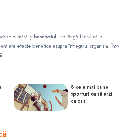
rii
se numără și
baschetul
. Pe lângă faptul că e
nament are efecte benefice asupra întregului organism. Într-
i.
e
8 cele mai bune
sporturi ca să arzi
calorii
că