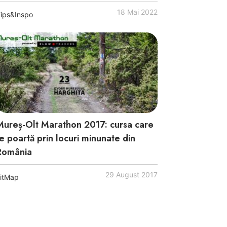
18 Mai 2022
ips&Inspo
Mureș-Olt Marathon 2017: cursa care
te poartă prin locuri minunate din
România
29 August 2017
itMap