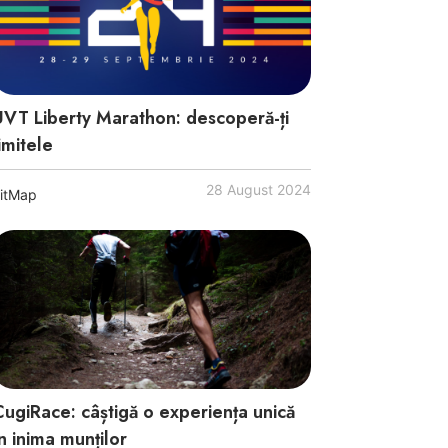
UVT Liberty Marathon: descoperă-ți
imitele
28 August 2024
itMap
CugiRace: câștigă o experiența unică
n inima munților