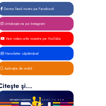
Devino fanul nostru pe Facebook
Urmăreşte-ne pe Instagram
Vezi video-urile noastre pe YouTube
Newsletter săptămânal
Aplicația de mobil
Citeşte şi...