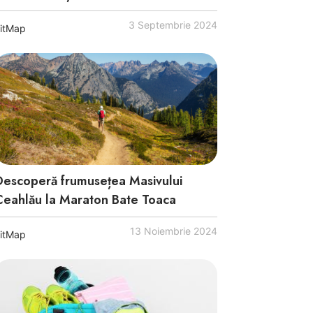
3 Septembrie 2024
itMap
Descoperă frumusețea Masivului
Ceahlău la Maraton Bate Toaca
13 Noiembrie 2024
itMap