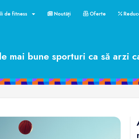
li de fitness
Noutăți
Oferte
Reduce
le mai bune sporturi ca să arzi ca