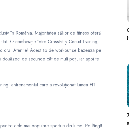
lusiv în România. Majoritatea sălilor de fitness oferă
t
stat. O combinație între CrossFit și Circuit Training,
r-o oră. Atenție! Acest tip de workout se bazează pe
T
zi douăzeci de secunde cât de mult poți, iar apoi te
raining: antrenamentul care a revoluționat lumea FIT
rintre cele mai populare sporturi din lume. Pe lângă