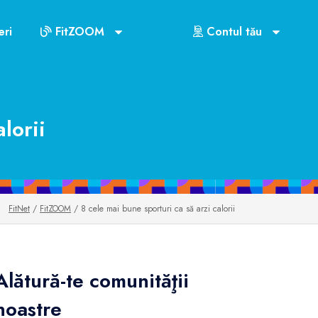
ri
FitZOOM
Contul tău
lorii
FitNet
/
FitZOOM
/ 8 cele mai bune sporturi ca să arzi calorii
Alătură-te comunităţii
noastre