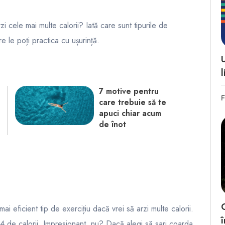
rzi cele mai multe calorii? Iată care sunt tipurile de
e le poți practica cu ușurință.
l
7 motive pentru
F
care trebuie să te
apuci chiar acum
de înot
ai eficient tip de exercițiu dacă vrei să arzi multe calorii.
î
74 de calorii. Impresionant, nu? Dacă alegi să sari coarda,