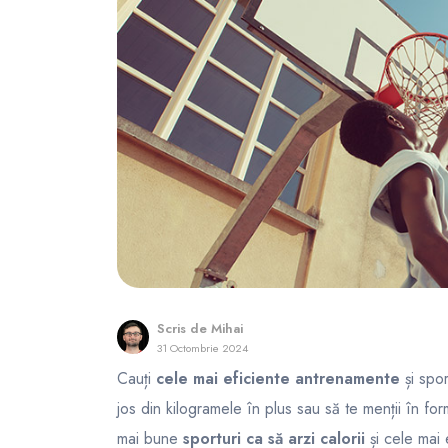
FunOne
Scris de
Mihai
31 Octombrie 2024
Cauți
cele mai eficiente antrenamente
și spor
jos din kilogramele în plus sau să te menții în for
mai bune
sporturi ca să arzi calorii
și cele mai 