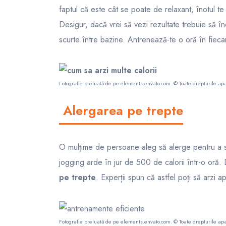
faptul că este cât se poate de relaxant, înotul te
Desigur, dacă vrei să vezi rezultate trebuie să în
scurte între bazine. Antrenează-te o oră în fiecare
Fotografie preluată de pe
elements.envato.com
. © Toate drepturile apa
Alergarea pe trepte
O mulțime de persoane aleg să alerge pentru a s
jogging arde în jur de 500 de calorii într-o oră.
pe trepte
. Experții spun că astfel poți să arzi ap
Fotografie preluată de pe
elements.envato.com
. © Toate drepturile apa