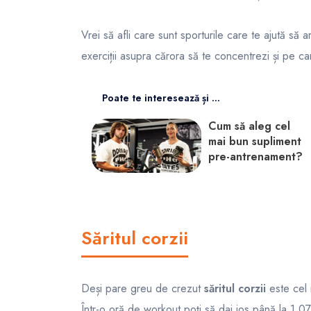
Vrei să afli care sunt sporturile care te ajută să a
exerciții asupra cărora să te concentrezi și pe car
Poate te interesează și ...
Cum să aleg cel
mai bun supliment
pre-antrenament?
Săritul corzii
Deși pare greu de crezut
săritul corzii
este cel m
Într-o oră de workout poți să dai jos până la 1.0