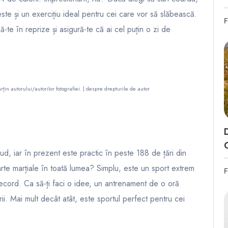
este și un exercițiu ideal pentru cei care vor să slăbească.
F
ă-te în reprize și asigură-te că ai cel puțin o zi de
rțin autorului/autorilor fotografiei. |
despre drepturile de autor
ud, iar în prezent este practic în peste 188 de țări din
rte marțiale în toată lumea? Simplu, este un sport extrem
F
ecord. Ca să-ți faci o idee, un antrenament de o oră
. Mai mult decât atât, este sportul perfect pentru cei