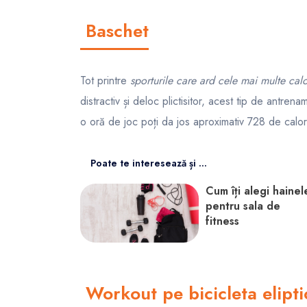
Baschet
Tot printre
sporturile care ard cele mai multe calo
distractiv și deloc plictisitor, acest tip de antre
o oră de joc poți da jos aproximativ 728 de calori
Poate te interesează și ...
Cum îți alegi hainel
pentru sala de
fitness
Workout pe bicicleta elipti