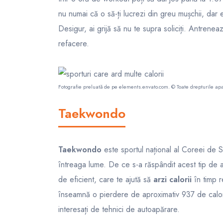
nu numai că o să-ți lucrezi din greu mușchii, dar 
Desigur, ai grijă să nu te supra soliciți. Antreneaz
refacere.
Fotografie preluată de pe
elements.envato.com
. © Toate drepturile apa
Taekwondo
Taekwondo
este sportul național al Coreei de S
întreaga lume. De ce s-a răspândit acest tip de a
de eficient, care te ajută să
arzi calorii
în timp r
înseamnă o pierdere de aproximativ 937 de calorii
interesați de tehnici de autoapărare.