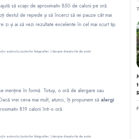
 ajută să scapi de aproximativ 850 de calorii pe oră.
T
oți destul de repede și să încerci să iei pauze cât mai
 zi și ai să vezi rezultate excelente în cel mai scurt tip.
rțin autorului/autorilor fotografiei. |
despre drepturile de autor
e menține în formă. Totuși, o oră de alergare sau
 Dacă vrei ceva mai mult, atunci, îți propunem să
alergi
roximativ 819 calorii într-o oră.
F
rțin autorului/autorilor fotografiei. |
despre drepturile de autor