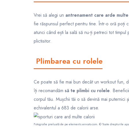
Vrei să alegi un
antrenament care arde multe 
fie răspunsul perfect pentru tine. Într-o oră poți
atunci când ești la sală să nu-ți petreci tot timpu
plictisitor.
Plimbarea cu rolele
Ce poate să fie mai bun decât un workout fun, da
îți recomandăm
să te plimbi cu rolele
. Benefici
corpul tău. Mușchii tăi o să devină mai puternici 
echivalentul a 683 de calorii arse.
Fotografie preluată de pe
elements.envato.com
. © Toate drepturile apa