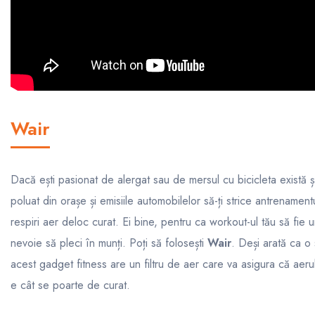
Wair
Dacă ești pasionat de alergat sau de mersul cu bicicleta există 
poluat din orașe și emisiile automobilelor să-ți strice antrenament
respiri aer deloc curat. Ei bine, pentru ca workout-ul tău să fie 
nevoie să pleci în munți. Poți să folosești
Wair
. Deși arată ca o 
acest gadget fitness are un filtru de aer care va asigura că aerul 
e cât se poarte de curat.