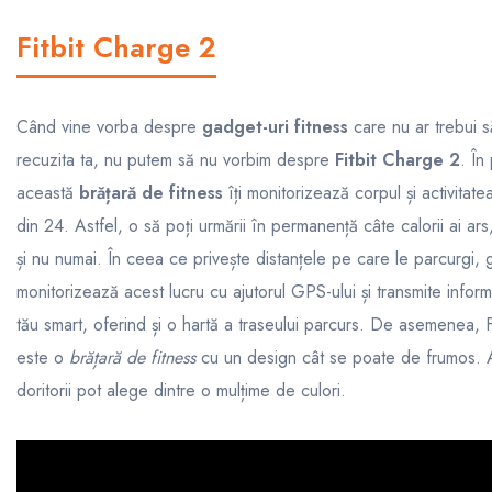
Fitbit Charge 2
Când vine vorba despre
gadget-uri fitness
care nu ar trebui s
recuzita ta, nu putem să nu vorbim despre
Fitbit Charge 2
. În
această
brățară de fitness
îți monitorizează corpul și activitate
din 24. Astfel, o să poți urmării în permanență câte calorii ai ars,
și nu numai. În ceea ce privește distanțele pe care le parcurgi, 
monitorizează acest lucru cu ajutorul GPS-ului și transmite informa
tău smart, oferind și o hartă a traseului parcurs. De asemenea, 
este o
brățară de fitness
cu un design cât se poate de frumos. Ar
doritorii pot alege dintre o mulțime de culori.