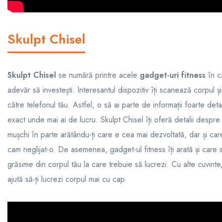
Skulpt Chisel
Skulpt Chisel
se numără printre acele
gadget-uri fitness
în ca
adevăr să investești. Interesantul dispozitiv îți scanează corpul și 
către telefonul tău. Astfel, o să ai parte de informații foarte detal
exact unde mai ai de lucru. Skulpt Chisel îți oferă detalii despr
mușchi în parte arătându-ți care e cea mai dezvoltată, dar și ca
cam neglijat-o. De asemenea, gadget-ul fitness îți arată și care
grăsime din corpul tău la care trebuie să lucrezi. Cu alte cuvinte
ajută să-ți lucrezi corpul mai cu cap.