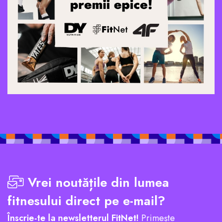
Vrei noutățile din lumea
fitnesului direct pe e-mail?
Înscrie-te la newsletterul FitNet!
Primește