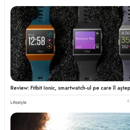
Review: Fitbit Ionic, smartwatch-ul pe care îl aștep
4
Lifestyle