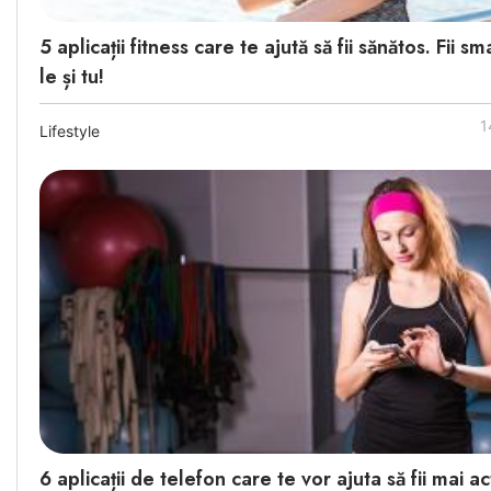
5 aplicații fitness care te ajută să fii sănătos. Fii s
le și tu!
1
Lifestyle
6 aplicații de telefon care te vor ajuta să fii mai ac