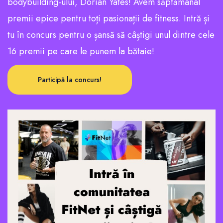
bodybuilding-ului, Dorian Yates! Avem săptămânal
premii epice pentru toți pasionații de fitness. Intră și
tu în concurs pentru o șansă să câștigi unul dintre cele
16 premii pe care le punem la bătaie!
Participă la concurs!