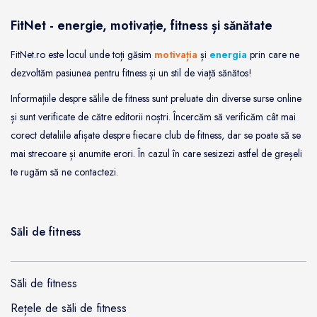
FitNet - energie, motivație, fitness și sănătate
FitNet.ro este locul unde toți găsim
motivația
și
energia
prin care ne
dezvoltăm pasiunea pentru fitness și un stil de viață sănătos!
Informațiile despre sălile de fitness sunt preluate din diverse surse online
și sunt verificate de către editorii noștri. Încercăm să verificăm cât mai
corect detaliile afișate despre fiecare club de fitness, dar se poate să se
mai strecoare și anumite erori. În cazul în care sesizezi astfel de greșeli
te rugăm să ne contactezi.
Săli de fitness
Săli de fitness
Rețele de săli de fitness