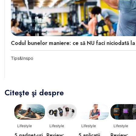
Codul bunelor maniere: ce să NU faci niciodată la
Tips&Inspo
Citeşte şi despre
Lifestyle
Lifestyle
Lifestyle
Lifestyle
5 gadget-uri
Review:
5 aplicații
Review: