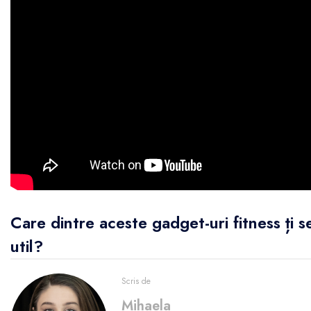
Care dintre aceste gadget-uri fitness ți s
util?
Scris de
Mihaela