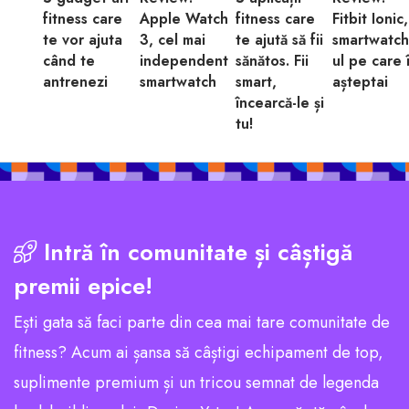
fitness care
Apple Watch
fitness care
Fitbit Ionic,
te vor ajuta
3, cel mai
te ajută să fii
smartwatch
când te
independent
sănătos. Fii
ul pe care î
antrenezi
smartwatch
smart,
așteptai
încearcă-le și
tu!
Intră în comunitate și câștigă
premii epice!
Ești gata să faci parte din cea mai tare comunitate de
fitness? Acum ai șansa să câștigi echipament de top,
suplimente premium și un tricou semnat de legenda