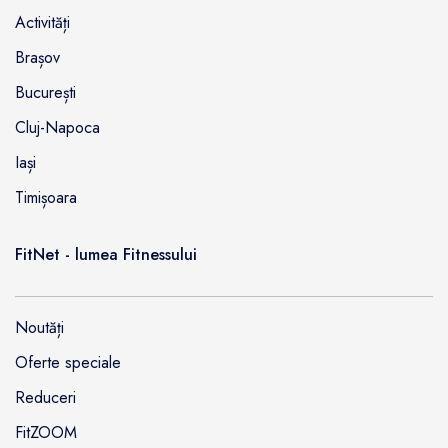
Activități
Brașov
București
Cluj-Napoca
Iași
Timișoara
FitNet - lumea Fitnessului
Noutăți
Oferte speciale
Reduceri
FitZOOM