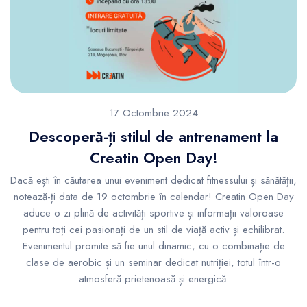
17 Octombrie 2024
Descoperă-ți stilul de antrenament la
Creatin Open Day!
Dacă ești în căutarea unui eveniment dedicat fitnessului și sănătății,
notează-ți data de 19 octombrie în calendar! Creatin Open Day
aduce o zi plină de activități sportive și informații valoroase
pentru toți cei pasionați de un stil de viață activ și echilibrat.
Evenimentul promite să fie unul dinamic, cu o combinație de
clase de aerobic și un seminar dedicat nutriției, totul într-o
atmosferă prietenoasă și energică.