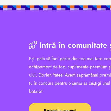
Intră în comunitate 
Ești gata să faci parte din cea mai tare co
echipament de top, suplimente premium și
ului, Dorian Yates! Avem săptămânal premii e
tu în concurs pentru o șansă să câștigi unu
bătaie!
Participă la concurs!