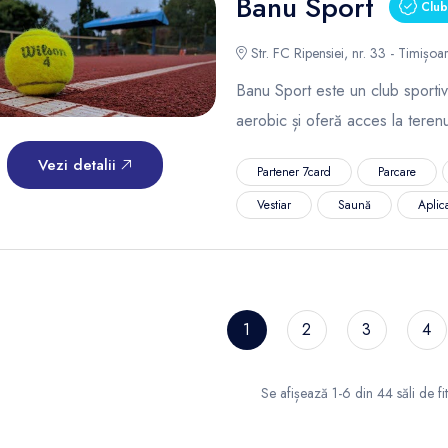
Banu Sport
Club 
Str. FC Ripensiei, nr. 33 - Timișoa
Banu Sport este un club sporti
aerobic și oferă acces la terenu
Vezi detalii
Partener 7card
Parcare
Vestiar
Saună
Aplica
1
2
3
4
Se afișează 1-6 din 44 săli de fi