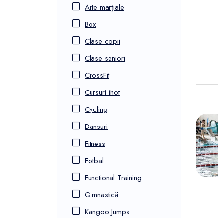
Arte marțiale
Box
Clase copii
Clase seniori
CrossFit
Cursuri înot
Cycling
Dansuri
Fitness
Fotbal
Functional Training
Gimnastică
Kangoo Jumps