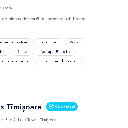
imișoara
lă de fitness deschisă în Timișoara sub brandul
ervări online clase
Protein Bar
Vestiar
iție
Saună
Aplicație UPfit.today
ă online abonamente
Cont online de membru
us Timișoara
Club validat
rea F, et.2, Iulius Town - Timișoara