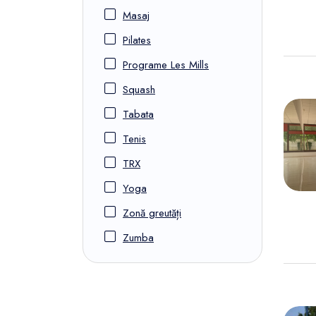
Masaj
Pilates
Programe Les Mills
Squash
Tabata
Tenis
TRX
Yoga
Zonă greutăți
Zumba