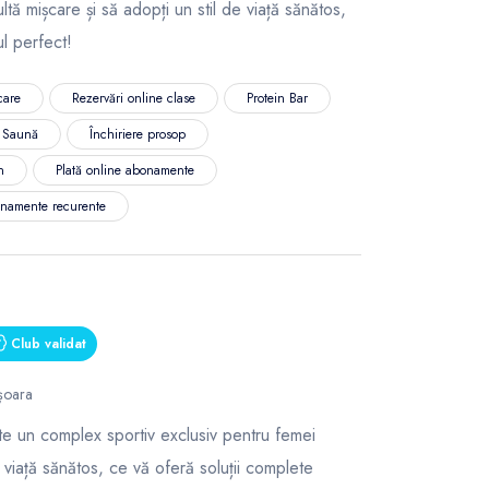
ltă mișcare și să adopți un stil de viață sănătos,
l perfect!
care
Rezervări online clase
Protein Bar
Saună
Închiriere prosop
n
Plată online abonamente
namente recurente
Club validat
ișoara
te un complex sportiv exclusiv pentru femei
 viață sănătos, ce vă oferă soluții complete