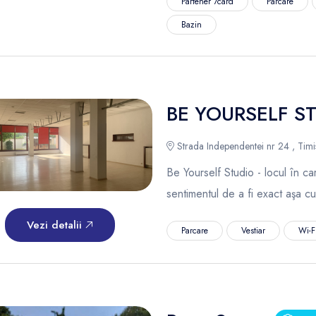
Partener 7card
Parcare
Bazin
BE YOURSELF S
Strada Independentei nr 24 , Timi
Be Yourself Studio - locul în c
sentimentul de a fi exact aşa cu
Vezi detalii
Parcare
Vestiar
Wi-Fi