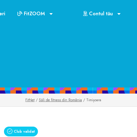
ri
FitZOOM
Contul tău
FitNet
/
Săli de fitness din România
/ Timișoara
Club validat