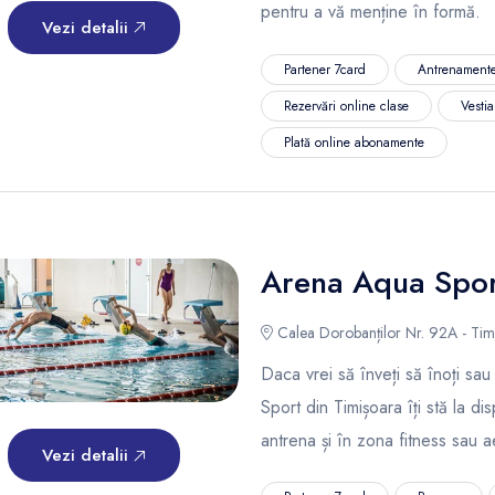
pentru a vă menține în formă.
Vezi detalii
Partener 7card
Antrenamente
Rezervări online clase
Vestia
Plată online abonamente
Arena Aqua Spor
Calea Dorobanților Nr. 92A - Tim
Daca vrei să înveți să înoți sau
Sport din Timișoara îți stă la di
antrena și în zona fitness sau a
Vezi detalii