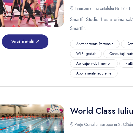
Timisoara, Torontalului Nr 17 - T
Smartfit Studio 1 este prima sa
Smartfit.
Vezi detalii
Antrenamente Personale
Rez
Wi-Fi gratuit
Consultații nutr
Aplicație mobil membri
Plat
Abonamente recurente
World Class Iuli
Piața Consiliul Europei nr.2, Clădi