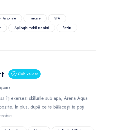
 Personale
Parcare
SPA
r
Aplicație mobil membri
Bazin
t
Club validat
ișoara
 să îți exersezi skillurile sub apă, Arena Aqua
spozitie. În plus, după ce te bălăcești te poți
erobic.