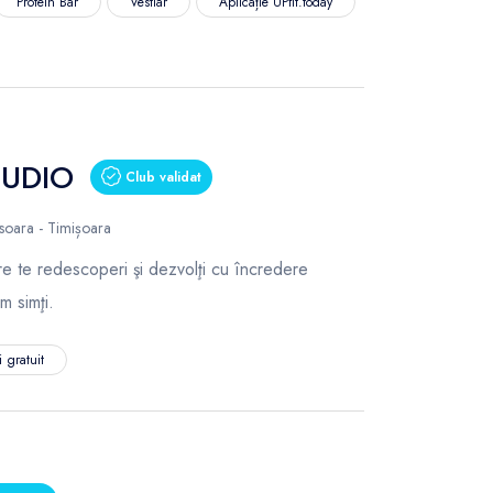
Protein Bar
Vestiar
Aplicație UPfit.today
TUDIO
Club validat
soara - Timișoara
are te redescoperi şi dezvolţi cu încredere
m simţi.
 gratuit