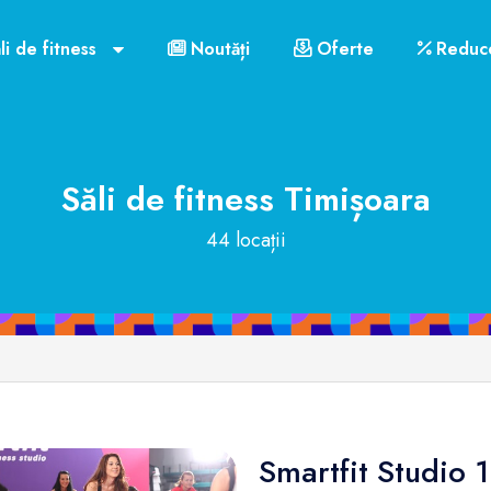
li de fitness
Noutăți
Oferte
Reduce
Săli de fitness
Timișoara
44 locații
Smartfit Studio 1