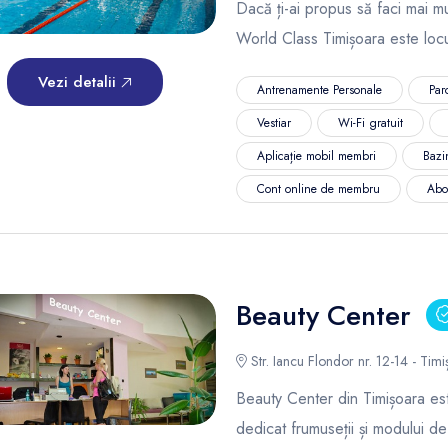
Dacă ți-ai propus să faci mai mu
World Class Timișoara este locu
Vezi detalii
Antrenamente Personale
Par
Vestiar
Wi-Fi gratuit
Aplicație mobil membri
Bazi
Cont online de membru
Abo
Beauty Center
Str. Iancu Flondor nr. 12-14 - Tim
Beauty Center din Timișoara es
dedicat frumuseții și modului de