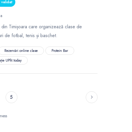
validat
ra
v din Timișoara care organizează clase de
ri de fotbal, tenis și baschet.
Rezervări online clase
Protein Bar
ție UPfit.today
5
tness