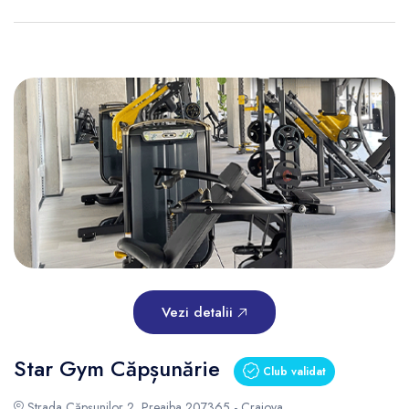
Vezi detalii
Star Gym Căpșunărie
Club validat
Strada Căpșunilor 2, Preajba 207365 - Craiova