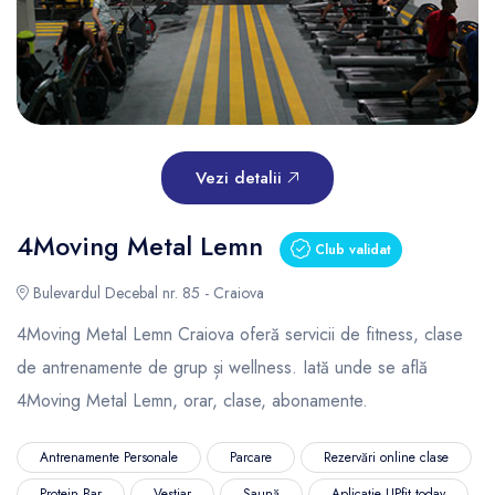
Vezi detalii
4Moving Metal Lemn
Club validat
Bulevardul Decebal nr. 85 - Craiova
4Moving Metal Lemn Craiova oferă servicii de fitness, clase
de antrenamente de grup și wellness. Iată unde se află
4Moving Metal Lemn, orar, clase, abonamente.
Antrenamente Personale
Parcare
Rezervări online clase
Protein Bar
Vestiar
Saună
Aplicație UPfit.today