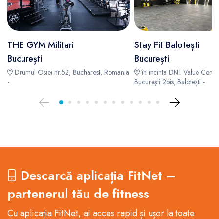
THE GYM Militari
Stay Fit Balotești
București
București
Drumul Osiei nr.52, Bucharest, Romania
în incinta DN1 Value Cente
-
Bucureşti 2bis, Balotești -
Descarcă aplicația FitNet –
partenerul tău de fitness
Cu aplicația FitNet, ai acces rapid și ușor la toate