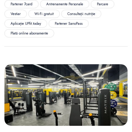
Partener 7card
Antrenamente Personale
Parcare
Vestiar
Wi-Fi gratuit
Consultații nutriție
Aplicație UPfit.today
Partener SanoPass
Plată online abonamente