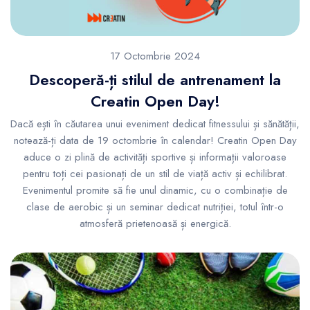
17 Octombrie 2024
Descoperă-ți stilul de antrenament la
Creatin Open Day!
Dacă ești în căutarea unui eveniment dedicat fitnessului și sănătății,
notează-ți data de 19 octombrie în calendar! Creatin Open Day
aduce o zi plină de activități sportive și informații valoroase
pentru toți cei pasionați de un stil de viață activ și echilibrat.
Evenimentul promite să fie unul dinamic, cu o combinație de
clase de aerobic și un seminar dedicat nutriției, totul într-o
atmosferă prietenoasă și energică.