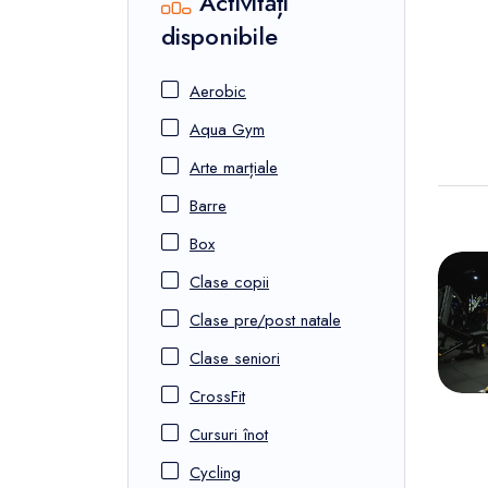
Activități
disponibile
Aerobic
Aqua Gym
Arte marțiale
Barre
Box
Clase copii
Clase pre/post natale
Clase seniori
CrossFit
Cursuri înot
Cycling