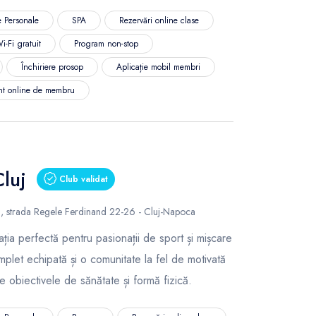
 Personale
SPA
Rezervări online clase
i-Fi gratuit
Program non-stop
Închiriere prosop
Aplicație mobil membri
nt online de membru
Cluj
Club validat
al, strada Regele Ferdinand 22-26 - Cluj-Napoca
nația perfectă pentru pasionații de sport și mișcare
mplet echipată și o comunitate la fel de motivată
te obiectivele de sănătate și formă fizică.