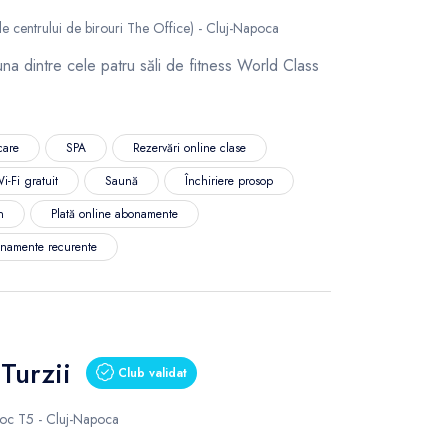
le centrului de birouri The Office) - Cluj-Napoca
a dintre cele patru săli de fitness World Class
care
SPA
Rezervări online clase
i-Fi gratuit
Saună
Închiriere prosop
n
Plată online abonamente
namente recurente
Turzii
Club validat
loc T5 - Cluj-Napoca