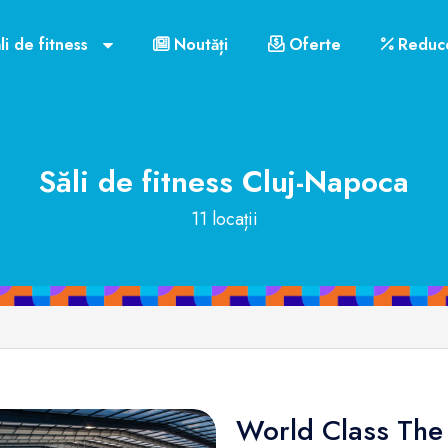
li de fitness
Noutăți
Oferte
Reduce
Săli de fitness
Cluj-Napoca
11 locații
World Class The