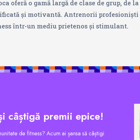
oca oferă o gamă largă de clase de grup, de l
ificată și motivantă. Antrenorii profesioniști s
tness într-un mediu prietenos și stimulant.
și câștigă premii epice!
munitate de fitness? Acum ai șansa să câștigi