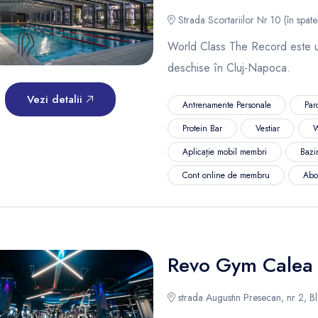
Strada Scortariilor Nr 10 (în spate
World Class The Record este un
deschise în Cluj-Napoca.
Vezi detalii
Antrenamente Personale
Par
Protein Bar
Vestiar
W
Aplicație mobil membri
Bazi
Cont online de membru
Abo
Revo Gym Calea 
strada Augustin Presecan, nr 2, B