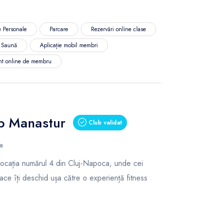
 Personale
Parcare
Rezervări online clase
Saună
Aplicație mobil membri
nt online de membru
ub Manastur
Club validat
a
cația numărul 4 din Cluj-Napoca, unde cei
ce îți deschid ușa către o experiență fitness