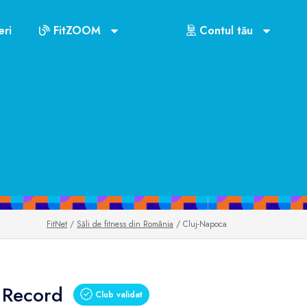
ri
FitZOOM
Contul tău
FitNet
/
Săli de fitness din România
/ Cluj-Napoca
 Record
Club validat