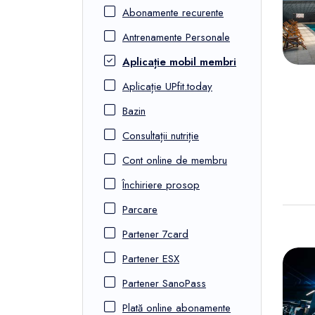
FunOne
Abonamente recurente
Antrenamente Personale
Aplicație mobil membri
Aplicație UPfit.today
Bazin
Consultații nutriție
Cont online de membru
Închiriere prosop
Parcare
Partener 7card
Partener ESX
Partener SanoPass
Plată online abonamente