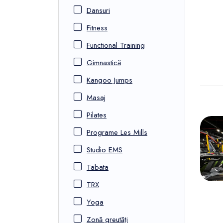
Dansuri
Fitness
Functional Training
Gimnastică
Kangoo Jumps
Masaj
Pilates
Programe Les Mills
Studio EMS
Tabata
TRX
Yoga
Zonă greutăți