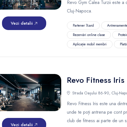
Revo Gym Calea Turzii este a d
Cluj-Napoca.
Vezi detalii
Partener 7card
Antrenamente
Rezervări online clase
Protei
Aplicație mobil membri
Plat
Revo Fitness Iris
Strada Oașului 86-90, Cluj-Napo
Revo Fitness Iris este una dintr
unde te poți antrena pe cont pr
club de fitness ai parte de un 
Vezi detalii