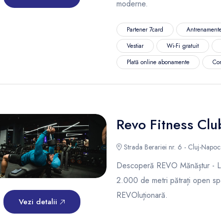
moderne.
Partener 7card
Antrenamente
Vestiar
Wi-Fi gratuit
Plată online abonamente
Co
Revo Fitness Cl
Strada Berariei nr. 6 - Cluj-Napoc
Descoperă REVO Mănăștur - Lo
2.000 de metri pătrați open spa
REVOluționară.
Vezi detalii