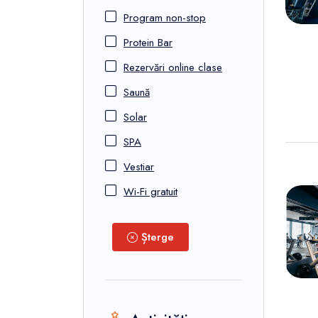
Program non-stop
Protein Bar
Rezervări online clase
Saună
Solar
SPA
Vestiar
Wi-Fi gratuit
Șterge