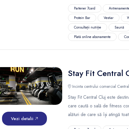
Partener 7card
Antrenamente
Protein Bar
Vestiar
W
Consultații nutriție
Saună
Plată online abonamente
Co
Stay Fit Central 
Incinta centrului comercial Centr
Stay Fit Central Cluj este desti
care caută o sală de fitness co
alături de care să își atingă toa
Vezi detalii