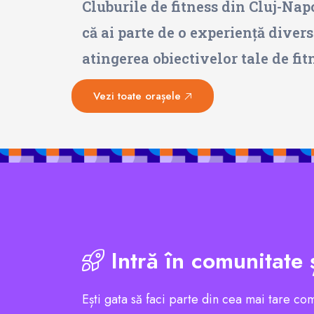
Cluburile de fitness din Cluj-Nap
că ai parte de o experiență divers
atingerea obiectivelor tale de fi
Vezi toate orașele
Intră în comunitate 
Ești gata să faci parte din cea mai tare co