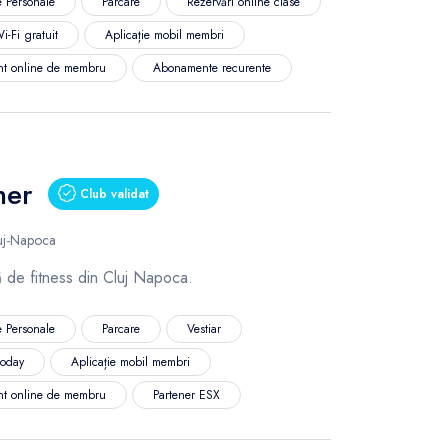
 Personale
Parcare
Rezervări online clase
i-Fi gratuit
Aplicație mobil membri
nt online de membru
Abonamente recurente
ner
Club validat
luj-Napoca
 de fitness din Cluj Napoca.
 Personale
Parcare
Vestiar
today
Aplicație mobil membri
nt online de membru
Partener ESX