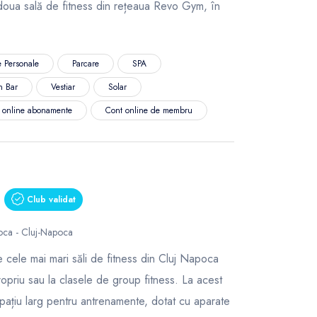
oua sală de fitness din rețeaua Revo Gym, în
 Personale
Parcare
SPA
n Bar
Vestiar
Solar
ă online abonamente
Cont online de membru
Club validat
ca - Cluj-Napoca
e cele mai mari săli de fitness din Cluj Napoca
opriu sau la clasele de group fitness. La acest
spațiu larg pentru antrenamente, dotat cu aparate