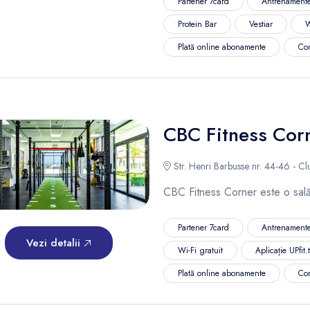
Partener 7card
Antrenamente
Protein Bar
Vestiar
W
Plată online abonamente
Co
CBC Fitness Cor
Str. Henri Barbusse nr. 44-46 - C
CBC Fitness Corner este o sală
Partener 7card
Antrenamente
Vezi detalii
Wi-Fi gratuit
Aplicație UPfit.
Plată online abonamente
Co