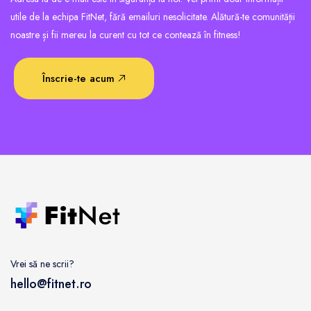
utile de la echipa FitNet, fără emailuri nesolicitate. Alătură-te comunității
noastre și fii mereu la curent cu tot ce contează în fitness!
Înscrie-te acum
Vrei să ne scrii?
hello@fitnet.ro