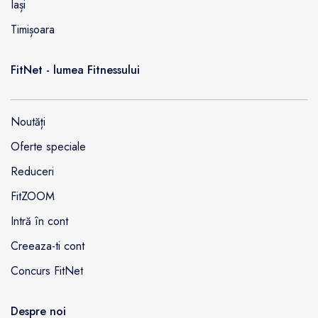
Iași
Timișoara
FitNet - lumea Fitnessului
Noutăți
Oferte speciale
Reduceri
FitZOOM
Intră în cont
Creeaza-ti cont
Concurs FitNet
Despre noi