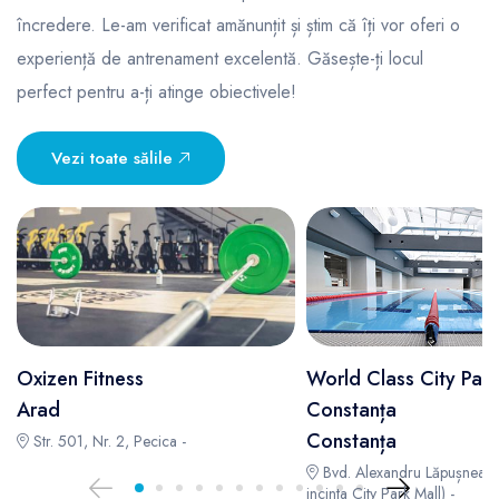
încredere. Le-am verificat amănunțit și știm că îți vor oferi o
experiență de antrenament excelentă. Găsește-ți locul
perfect pentru a-ți atinge obiectivele!
Vezi toate sălile
Oxizen Fitness
World Class City Park
Arad
Constanța
Constanța
Str. 501, Nr. 2, Pecica -
Bvd. Alexandru Lăpușneanu,
incinta City Park Mall) -