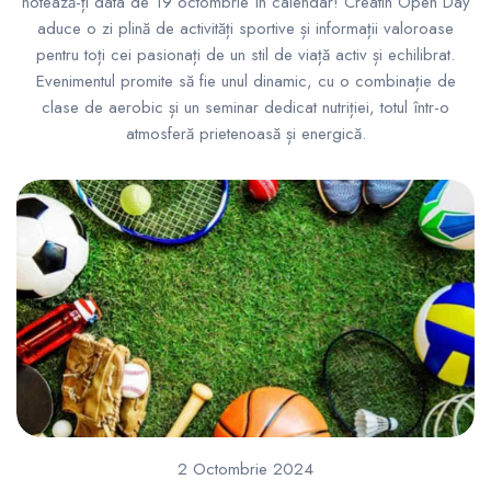
notează-ți data de 19 octombrie în calendar! Creatin Open Day
aduce o zi plină de activități sportive și informații valoroase
pentru toți cei pasionați de un stil de viață activ și echilibrat.
Evenimentul promite să fie unul dinamic, cu o combinație de
clase de aerobic și un seminar dedicat nutriției, totul într-o
atmosferă prietenoasă și energică.
2 Octombrie 2024