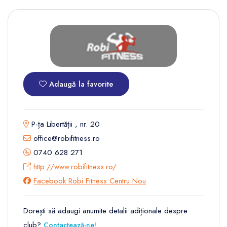
Adaugă la favorite
P-ța Libertății , nr. 20
office@robifitness.ro
0740 628 271
http://www.robifitness.ro/
Facebook Robi Fitness Centru Nou
Dorești să adaugi anumite detalii adiționale despre
club?
Contactează-ne!