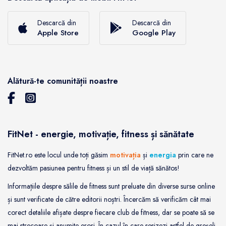
Descarcă din
Descarcă din
Apple Store
Google Play
Alătură-te comunității noastre
FitNet - energie, motivație, fitness și sănătate
FitNet.ro este locul unde toți găsim
motivația
și
energia
prin care ne
dezvoltăm pasiunea pentru fitness și un stil de viață sănătos!
Informațiile despre sălile de fitness sunt preluate din diverse surse online
și sunt verificate de către editorii noștri. Încercăm să verificăm cât mai
corect detaliile afișate despre fiecare club de fitness, dar se poate să se
mai strecoare și anumite erori. În cazul în care sesizezi astfel de greșeli