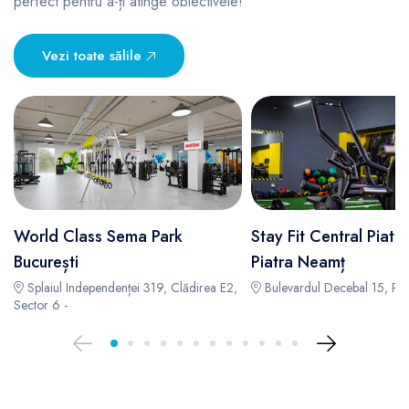
perfect pentru a-ți atinge obiectivele!
Vezi toate sălile
World Class Sema Park
Stay Fit Central Piat
București
Piatra Neamț
Splaiul Independenței 319, Clădirea E2,
Bulevardul Decebal 15, Pia
Sector 6 -