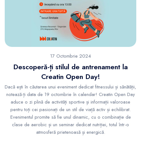
17 Octombrie 2024
Descoperă-ți stilul de antrenament la
Creatin Open Day!
Dacă ești în căutarea unui eveniment dedicat fitnessului și sănătății,
notează-ți data de 19 octombrie în calendar! Creatin Open Day
aduce o zi plină de activități sportive și informații valoroase
pentru toți cei pasionați de un stil de viață activ și echilibrat.
Evenimentul promite să fie unul dinamic, cu o combinație de
clase de aerobic și un seminar dedicat nutriției, totul într-o
atmosferă prietenoasă și energică.