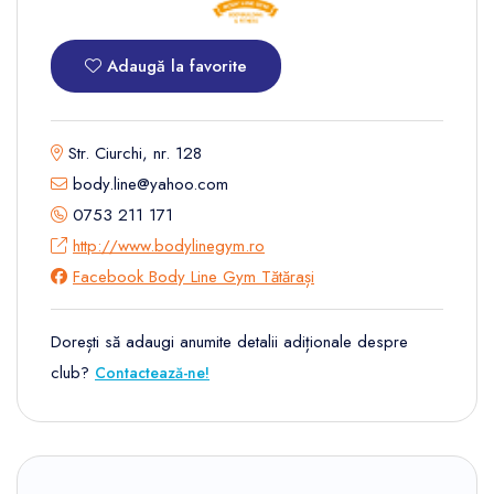
Adaugă la favorite
Str. Ciurchi, nr. 128
body.line@yahoo.com
0753 211 171
http://www.bodylinegym.ro
Facebook Body Line Gym Tătărași
Dorești să adaugi anumite detalii adiționale despre
club?
Contactează-ne!