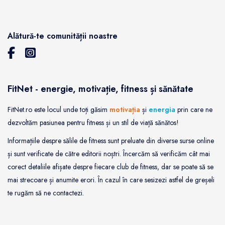
Alătură-te comunității noastre
FitNet - energie, motivație, fitness și sănătate
FitNet.ro este locul unde toți găsim
motivația
și
energia
prin care ne
dezvoltăm pasiunea pentru fitness și un stil de viață sănătos!
Informațiile despre sălile de fitness sunt preluate din diverse surse online
și sunt verificate de către editorii noștri. Încercăm să verificăm cât mai
corect detaliile afișate despre fiecare club de fitness, dar se poate să se
mai strecoare și anumite erori. În cazul în care sesizezi astfel de greșeli
te rugăm să ne contactezi.