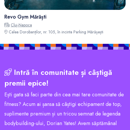
Revo Gym Mărăști
Cluj-Napoca
Calea Dorobanților, nr. 105, în incinta Parking Mărășești
Intră în comunitate și câștigă
premii epice!
Ești gata să faci parte din cea mai tare comunitate de
fitness? Acum ai șansa să câștigi echipament de top,
suplimente premium și un tricou semnat de legenda
bodybuilding-ului, Dorian Yates! Avem săptămânal