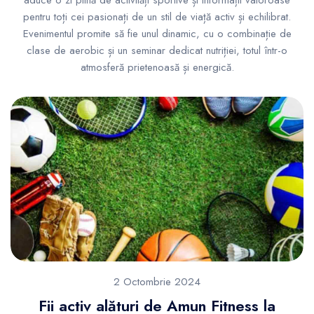
aduce o zi plină de activități sportive și informații valoroase
pentru toți cei pasionați de un stil de viață activ și echilibrat.
Evenimentul promite să fie unul dinamic, cu o combinație de
clase de aerobic și un seminar dedicat nutriției, totul într-o
atmosferă prietenoasă și energică.
2 Octombrie 2024
Fii activ alături de Amun Fitness la