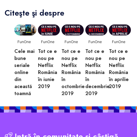
Citeşte şi despre
FunOne
FunOne
FunOne
FunOne
FunOne
Cele mai
Tot ce e
Tot ce e
Tot ce e
Tot ce e
bune
nou pe
nou pe
nou pe
nou pe
seriale
Netflix
Netflix
Netflix
Netflix
online
România
România
România
România
din
în iunie
în
în
în aprilie
această
2019
octombrie
decembrie
2019
toamnă
2019
2019
Intră în comunitate și câștigă