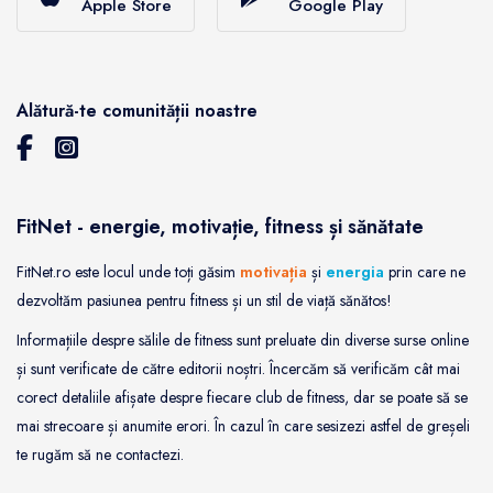
Apple Store
Google Play
Alătură-te comunității noastre
FitNet - energie, motivație, fitness și sănătate
FitNet.ro este locul unde toți găsim
motivația
și
energia
prin care ne
dezvoltăm pasiunea pentru fitness și un stil de viață sănătos!
Informațiile despre sălile de fitness sunt preluate din diverse surse online
și sunt verificate de către editorii noștri. Încercăm să verificăm cât mai
corect detaliile afișate despre fiecare club de fitness, dar se poate să se
mai strecoare și anumite erori. În cazul în care sesizezi astfel de greșeli
te rugăm să ne contactezi.