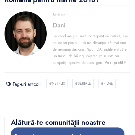
Scris de
Dani
De când mă știu sunt îndrăgostit de natură, așa
că fac tot posibilul să mă distanțez cât mai tare
de nebunia din oraș. Spun DA, indiferent că e
un traseu de hiking, cățărări pe munte sau
competiții sportive de acest gen.
Vezi profil
Tag-uri articol:
#
NETFLIX
#
SERIALE
#
FILME
Alătură-te comunităţii noastre