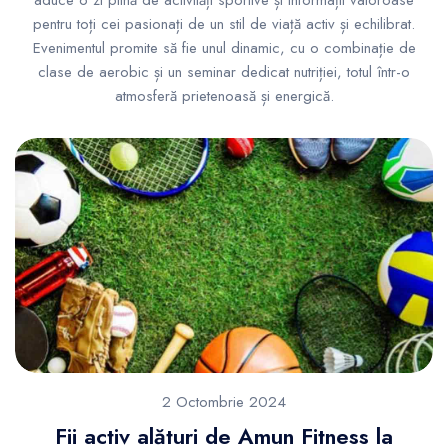
aduce o zi plină de activități sportive și informații valoroase
pentru toți cei pasionați de un stil de viață activ și echilibrat.
Evenimentul promite să fie unul dinamic, cu o combinație de
clase de aerobic și un seminar dedicat nutriției, totul într-o
atmosferă prietenoasă și energică.
2 Octombrie 2024
Fii activ alături de Amun Fitness la