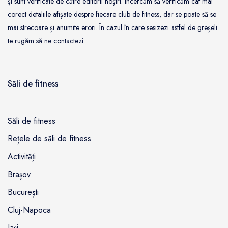
și sunt verificate de către editorii noștri. Încercăm să verificăm cât mai
corect detaliile afișate despre fiecare club de fitness, dar se poate să se
mai strecoare și anumite erori. În cazul în care sesizezi astfel de greșeli
te rugăm să ne contactezi.
Săli de fitness
Săli de fitness
Rețele de săli de fitness
Activități
Brașov
București
Cluj-Napoca
Iași