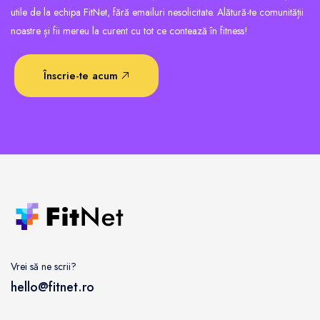
utile de la echipa FitNet, fără emailuri nesolicitate. Alătură-te comunității
noastre și fii mereu la curent cu tot ce contează în fitness!
Înscrie-te acum
Vrei să ne scrii?
hello@fitnet.ro