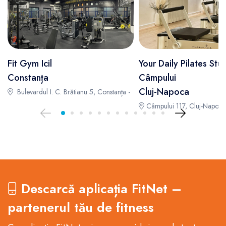
Fit Gym Icil
Your Daily Pilates Stud
Constanța
Câmpului
Cluj-Napoca
Bulevardul I. C. Brătianu 5, Constanța -
Câmpului 117, Cluj-Napoca
Descarcă aplicația FitNet –
partenerul tău de fitness