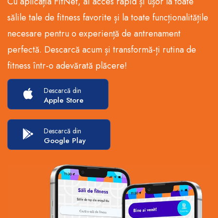
Cu aplicația FitNet, ai acces rapid și ușor la toate
sălile tale de fitness favorite și la toate funcționalitățile
necesare pentru o experiență de antrenament
perfectă. Descarcă acum și transformă-ți rutina de
fitness într-o adevărată plăcere!
Descarcă din
Apple Store
Descarcă din
Google Play