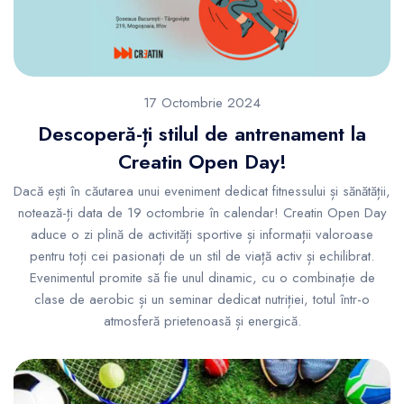
17 Octombrie 2024
Descoperă-ți stilul de antrenament la
Creatin Open Day!
Dacă ești în căutarea unui eveniment dedicat fitnessului și sănătății,
notează-ți data de 19 octombrie în calendar! Creatin Open Day
aduce o zi plină de activități sportive și informații valoroase
pentru toți cei pasionați de un stil de viață activ și echilibrat.
Evenimentul promite să fie unul dinamic, cu o combinație de
clase de aerobic și un seminar dedicat nutriției, totul într-o
atmosferă prietenoasă și energică.