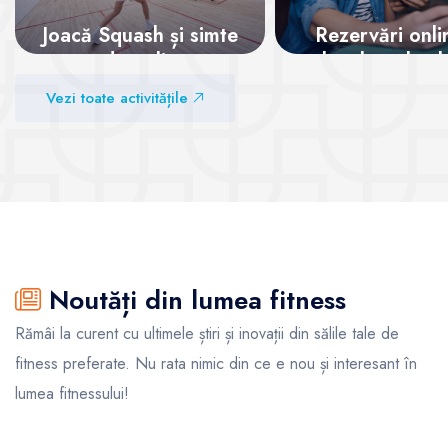
Joacă Squash și simte
Rezervări onli
adrenalina
locul tău la cl
garantat!
Vezi toate activitățile
Vezi sălile
Vezi sălile
Noutăți din lumea fitness
Rămâi la curent cu ultimele știri și inovații din sălile tale de
fitness preferate. Nu rata nimic din ce e nou și interesant în
lumea fitnessului!